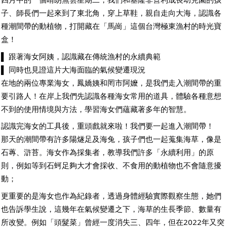
子、師長們一起來到了東北角，穿上草鞋，親自走向大海，認識各
種潮間帶的動植物，打開藏在「馬崗」這個台灣極東漁村的時光寶
盒！
▌ 跟著海女阿姨，認識藏在傳統漁村的永續典範
▌ 同時也見證這片大海面臨的氣候變遷現況
在地的兩位專業海女，鳳嬌姨和罔市阿嬤，是我們走入潮間帶的重
要引路人！在岸上我們先認識各種海女常用的道具，體驗各種意想
不到的使用情境與方法，學習海女們蘊藏著多年的智慧。
認識完海女的工具後，重頭戲就來啦！我們要一起進入潮間帶！
那天的潮間帶有許多陽燧足及海兔，孩子們也一起蒐集海草，像是
石蓴、滸苔。海女作為採集者，教導我們許多「永續利用」的原
則，例如等到石蚵足夠大才會採收、不食用的動植物也不會隨意擾
動；
更重要的是海女也作為紀錄者，透過身體經驗實際觀察生態，她們
也告訴學生說，這幾年在氣候變遷之下，海草的生長季節、數量有
所改變。例如「頭髮菜」曾經一度消失三、四年，但在2022年又突