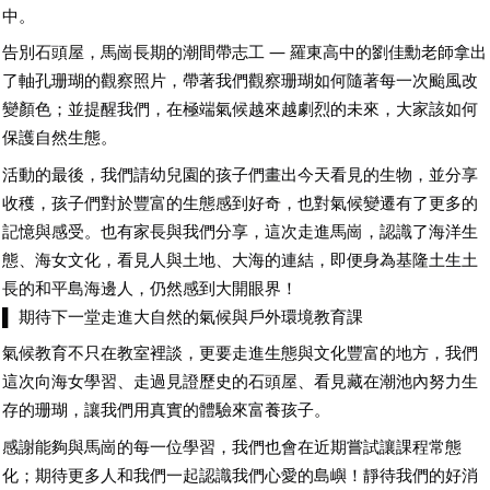
中。
告別石頭屋，馬崗長期的潮間帶志工 — 羅東高中的劉佳勳老師拿出
了軸孔珊瑚的觀察照片，帶著我們觀察珊瑚如何隨著每一次颱風改
變顏色；並提醒我們，在極端氣候越來越劇烈的未來，大家該如何
保護自然生態。
活動的最後，我們請幼兒園的孩子們畫出今天看見的生物，並分享
收穫，孩子們對於豐富的生態感到好奇，也對氣候變遷有了更多的
記憶與感受。也有家長與我們分享，這次走進馬崗，認識了海洋生
態、海女文化，看見人與土地、大海的連結，即便身為基隆土生土
長的和平島海邊人，仍然感到大開眼界！
▌ 期待下一堂走進大自然的氣候與戶外環境教育課
氣候教育不只在教室裡談，更要走進生態與文化豐富的地方，我們
這次向海女學習、走過見證歷史的石頭屋、看見藏在潮池內努力生
存的珊瑚，讓我們用真實的體驗來富養孩子。
感謝能夠與馬崗的每一位學習，我們也會在近期嘗試讓課程常態
化；期待更多人和我們一起認識我們心愛的島嶼！靜待我們的好消