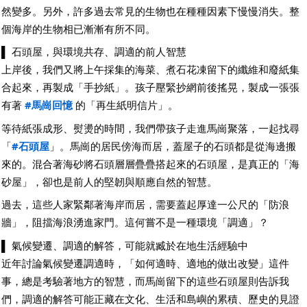
然變多。另外，許多過去常見的生物也在種種因素下慢慢消失。整
個海岸的生物相已漸漸有所不同。
▌ 石頭屋，與環境共存、調適的前人智慧
上岸後，我們又將上午採集的海菜、煮石花凍留下的纖維和廢紙集
合起來，再製成「手抄紙」。孩子壓緊抄網前後搖晃，製成一張張
有著
#馬崗回憶
的「再生紙明信片」。
等待紙張成形、熨燙的時間，我們帶孩子走進馬崗聚落，一起找尋
「
#石頭屋
」。馬崗的居民傍海而居，蓋屋子的石頭都是從海邊搬
來的。混合著海砂將石頭層層疊疊搭起來的石頭屋，是真正的「海
砂屋」，卻也是前人的堅韌與順應自然的智慧。
過去，這些人家緊鄰著海岸而居，需要蓋起厚達一公尺的「防浪
牆」，阻擋海浪湧進家門。這何嘗不是一種環境「調適」？
▌ 氣候變遷、調適的解答，可能就臧於在地生活經驗中
近年討論氣候變遷調適時，「如何適時、適地的做出改變」這件
事，總是考驗著地方的智慧，而馬崗留下的這些石頭屋則告訴我
們，調適的解答可能正藏在文化、生活和島嶼的累積、歷史的見證