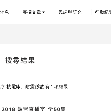
新消息
專欄文章
民調與研究
行動紀
搜尋結果
鍵字
核電廠、耐震係數
有
1
項結果
2018 媽盟直播室 全50集