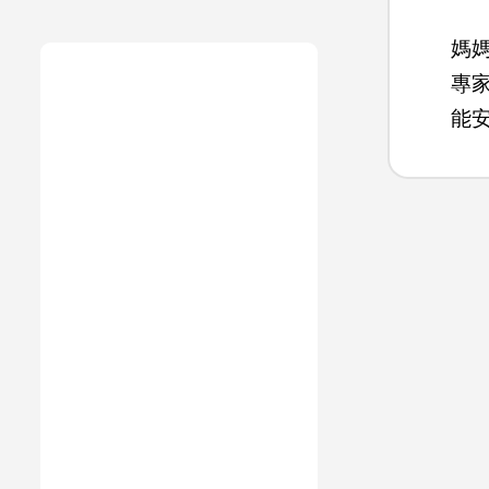
媽
專
能