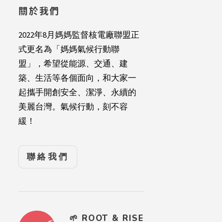
關於我們
2022年8月媽媽監督核電廠聯盟正
式更名為「媽媽氣候行動聯
盟」，希望從能源、交通、建
築、生活等各個面向，和大家一
起攜手開創安全、潔淨、永續的
美麗台灣。氣候行動，刻不容
緩！
聯絡我們
🌱 ROOT & RISE