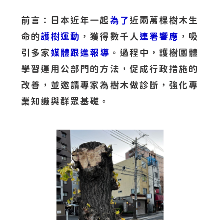
前言：日本近年一起
為了
近兩萬棵樹木生
命的
護樹運動
，獲得數千人
連署響應
，吸
引多家
媒體跟進報導
。過程中，護樹團體
學習運用公部門的方法，促成行政措施的
改善，並邀請專家為樹木做診斷，強化專
業知識與群眾基礎。