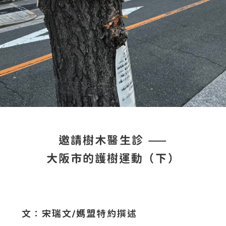
邀請樹木醫生診 ——
大阪市的護樹運動（下）
文：宋瑞文/媽盟特約撰述