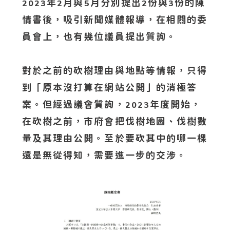
年
月與
月分別提出
份與
份的陳
2023
2
5
2
3
情書後，吸引新聞媒體報導，在相關的委
員會上，也有幾位議員提出質詢。
對於之前的砍樹理由與地點等情報，只得
到「原本沒打算在網站公開」的消極答
案。但經過議會質詢，
年度開始，
2023
在砍樹之前，市府會把伐樹地圖、伐樹數
量及其理由公開。至於要砍其中的哪一棵
還是無從得知，需要進一步的交涉。