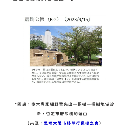
*圖說：樹木專家細野哲央出一棵樹一棵樹地做診
斷，否定市府砍樹的理由。
（來源：
思考大阪市移除行道樹之會
）