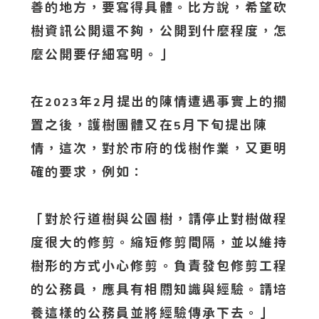
善的地方，要寫得具體。比方說，希望砍
樹資訊公開還不夠，公開到什麼程度，怎
麼公開要仔細寫明。」
在
年
月提出的陳情遭遇事實上的擱
2023
2
置之後，護樹團體又在
月下旬提出陳
5
情，這次，對於市府的伐樹作業，又更明
確的要求，例如：
「對於行道樹與公園樹，請停止對樹做程
度很大的修剪。縮短修剪間隔，並以維持
樹形的方式小心修剪。負責發包修剪工程
的公務員，應具有相關知識與經驗。請培
養這樣的公務員並將經驗傳承下去。」