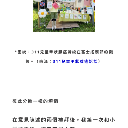
*圖說：311兒童甲狀腺癌訴訟在富士搖滾節的攤
位。（來源：
311兒童甲狀腺癌訴訟
）
彼此分擔一樣的煩惱
在意見陳述的兩個禮拜後。我第一次和小