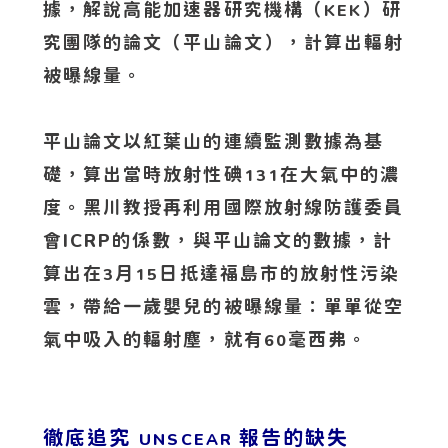
據，解說高能加速器研究機構（
）研
KEK
究團隊的論文（平山論文），計算出輻射
被曝線量。
平山論文以紅葉山的連續監測數據為基
礎，算出當時放射性碘
在大氣中的濃
131
度。黑川教授再利用國際放射線防護委員
會ICRP的係數，與平山論文的數據，計
算出在
月
日抵達福島市的放射性污染
3
15
雲，帶給一歲嬰兒的被曝線量：單單從空
氣中吸入的輻射塵，就有
毫西弗。
60
徹底追究
報告的缺失
UNSCEAR