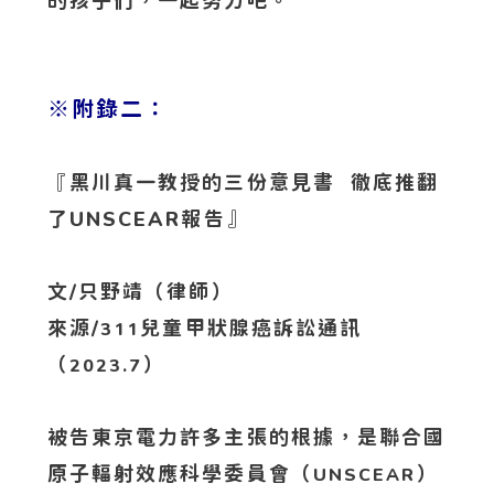
的孩子們，一起努力吧。
※附錄二：
『黑川真一教授的三份意見書 徹底推翻
了UNSCEAR報告』
文/只野靖（律師）
來源/
兒童甲狀腺癌訴訟通訊
311
（
）
2023.7
被告東京電力許多主張的根據，是聯合國
原子輻射效應科學委員會（
）
UNSCEAR