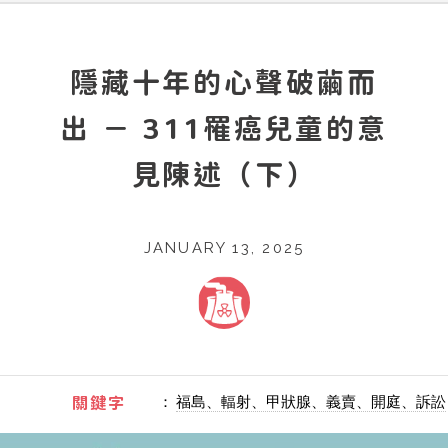
隱藏十年的心聲破繭而
出 － 311罹癌兒童的意
見陳述（下）
JANUARY 13, 2025
：
福島、輻射、甲狀腺、義賣、開庭、訴訟
關鍵字