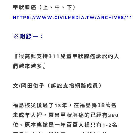
甲狀腺癌（上、中、下）
HTTPS://WWW.CIVILMEDIA.TW/ARCHIVES/11
※附錄一：
『很高興支持311兒童甲狀腺癌訴訟的人
們越來越多』
文/岡田俊子（訴訟支援網路成員）
福島核災後過了
年，在福島縣38萬名
13
未成年人裡，罹患甲狀腺癌的已經有
380
位。原本應該是一年百萬人裡只有
名
1-2