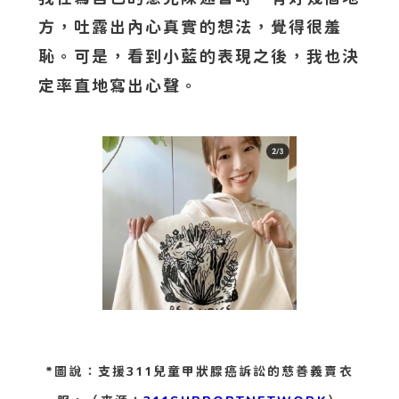
方，吐露出內心真實的想法，覺得很羞
恥。可是，看到小藍的表現之後，我也決
定率直地寫出心聲。
*圖說：支援311兒童甲狀腺癌訴訟的慈善義賣衣