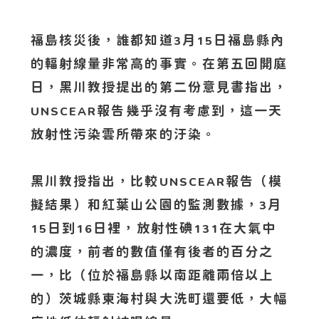
福島核災後，誰都知道
月
日福島縣內
3
15
的輻射線量非常高的事實。在第五回開庭
日，黑川教授提出的第二份意見書指出，
報告幾乎沒有考慮到，這一天
UNSCEAR
放射性污染雲所帶來的汙染。
黑川教授指出，比較
報告（模
UNSCEAR
擬結果）和紅葉山公園的監測數據，
月
3
日到
日裡，放射性碘
在大氣中
15
16
131
的濃度，前者的數值僅有後者的百分之
一，比（位於福島縣以南距離兩倍以上
的）茨城縣東海村與大洗町還要低，大幅