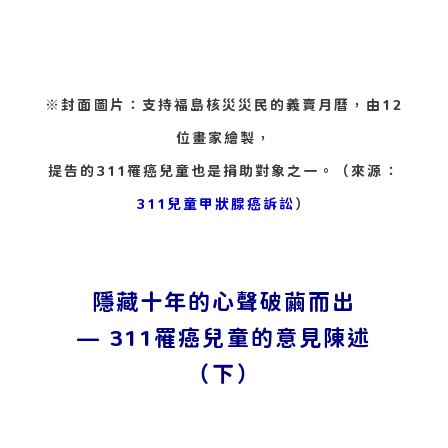
※封面圖片：支持福島核災災民的義賣月曆，由12
位畫家繪製，
提告的311罹癌兒童也是捐助對象之一。（來源：
311兒童甲狀腺癌訴訟
）
隱藏十年的心聲破繭而出
— 311罹癌兒童的意見陳述
（下）