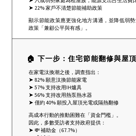
➤
六成弱勢家庭為租屋族，能源支出占生活費
➤
22% 家戶不清楚節能補助政策
顯示節能政策應更強化地方溝通，並降低弱勢
政策「兼顧公平與有感」。
🏠 下一步：住宅節能翻修與屋
在家電汰換潮之後，調查指出：
➤
82% 願意汰換節能家電
➤
57% 支持改用IH爐具
➤
56% 支持改用熱泵熱水器
➤
僅約 40% 願投入屋頂光電或隔熱翻修
高成本行動的推動困難在「資金門檻」。
因此，多數受訪者支持政府提供：
➤
💸 補助金（67.7%）