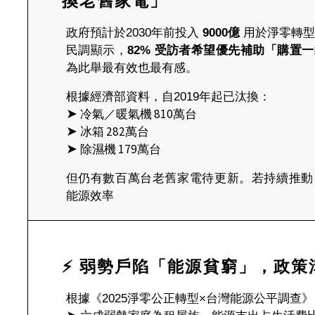
換老舊家電」
政府預計於2030年前投入
9000億
用於淨零轉型
民調顯示，
82% 受訪者希望優先補助「購置
為此舉最有效也最有感。
根據經濟部資料，自2019年起已汰換：
➤
冷氣／暖氣機 810萬台
➤
冰箱 282萬台
➤
除濕機 179萬台
但仍有數百萬台老舊家電待更新。若持續推動
能源效率
⚡ 弱勢戶陷「能源貧窮」，政策
根據《2025淨零公正轉型×台灣能源公平調查》