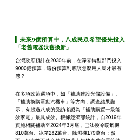
▎
未來9億預算中，八成民眾希望優先投入
「老舊電器汰舊換新」
台灣政府預計在2030年前，在淨零轉型部門投入
9000億預算，這份預算到底該怎麼用人民才最有
感？
在多項政策選項中，如「補助建設光儲設備」、
「補助換購電動汽機車」等方向，調查結果顯
示，有超過八成的受訪者認為「補助購置一級能
效家電」最具成效。根據經濟部統計，自2019年
實施相關補助至2024年3月底，已汰換冷暖氣機
810萬台、冰箱282萬台、除濕機179萬台；然