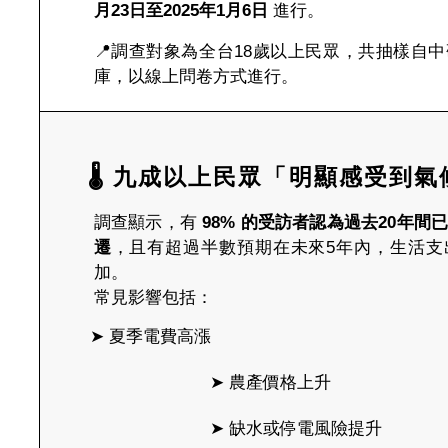
月23日至2025年1月6日
進行。
📍調查對象為全台18歲以上民眾，共抽樣自
庫，以線上問卷方式進行。
🌡 九成以上民眾「明顯感受到
調查顯示，有
98% 的受訪者認為過去20年間
遷
，且有超過半數預期在未來5年內，生活支
加。
常見影響包括：
➤ 
夏季電費高漲
			➤ 
農產價格上升
			➤ 
缺水或停電風險提升