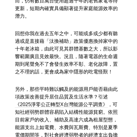
而，仍有數百萬台使用超過十年的老舊家電等待
更新，短期內確實具備顯著提升家庭能源效率的
潛力。
回想你我在過去五年之中，可能或多或少都有聽
過或是直接藉「汰換補助」政策優惠換掉家中的
十年老冰箱，由此可見其群體基數之大，所以影
響範圍廣且見效最快。況且，隨著電器的生命週
期到尾聲免不了會發生效率不彰、老化故障，置
之不理的話，更會成為家中隱形的吃電怪獸！
另外，那些平時難以觸及的能源用戶能否藉由此
項政策改善提升居住品質及生活水準？引述
《2025淨零公正轉型X台灣能源公平調查》
，可
知社經弱勢群體容易陷入結構性能源貧窮。依照
目前家戶的收入、補助及高達六成為租屋型態，
能源支出上如電費、水費與瓦斯費、特別是夏季
電價期間等，對社會經濟弱勢者的經濟支出負擔