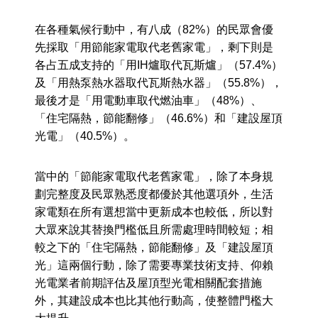
在各種氣候行動中，有八成（82%）的民眾會優
先採取「用節能家電取代老舊家電」，剩下則是
各占五成支持的「用IH爐取代瓦斯爐」（57.4%）
及「用熱泵熱水器取代瓦斯熱水器」（55.8%），
最後才是「用電動車取代燃油車」（48%）、
「住宅隔熱，節能翻修」（46.6%）和「建設屋頂
光電」（40.5%）。
當中的「節能家電取代老舊家電」，除了本身規
劃完整度及民眾熟悉度都優於其他選項外，生活
家電類在所有選想當中更新成本也較低，所以對
大眾來說其替換門檻低且所需處理時間較短；相
較之下的「住宅隔熱，節能翻修」及「建設屋頂
光」這兩個行動，除了需要專業技術支持、仰賴
光電業者前期評估及屋頂型光電相關配套措施
外，其建設成本也比其他行動高，使整體門檻大