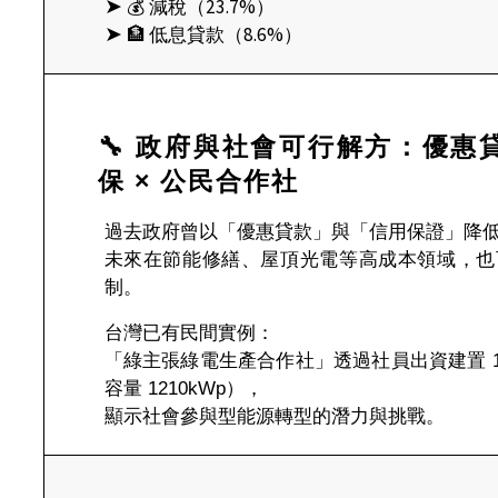
➤
💰 減稅（23.7%）
➤
🏦 低息貸款（8.6%）
🔧 政府與社會可行解方：優惠貸
保 × 公民合作社
過去政府曾以「優惠貸款」與「信用保證」降
未來在節能修繕、屋頂光電等高成本領域，也
制。
台灣已有民間實例：
「綠主張綠電生產合作社」透過社員出資建置 1
容量 1210kWp），
顯示社會參與型能源轉型的潛力與挑戰。