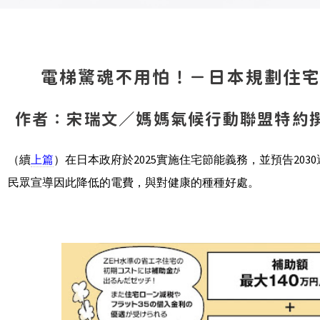
電梯驚魂不用怕！－日本規劃住宅
作者：宋瑞文／媽媽氣候行動聯盟特約
（續
上篇
）在日本政府於2025實施住宅節能義務，並預告203
民眾宣導因此降低的電費，與對健康的種種好處。