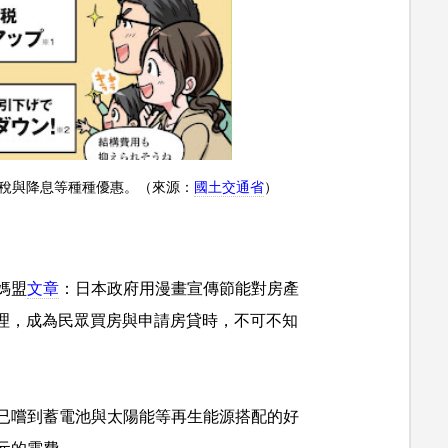
減稅與降息等種種優惠。（來源：
國土交通省
）
媽盟
文章
：日本政府用漫畫宣傳節能對房產
照辦理，成為民眾買房與申請房貸時，不可不知
已嚐到蓄電池與太陽能等再生能源搭配的好
元的電費。