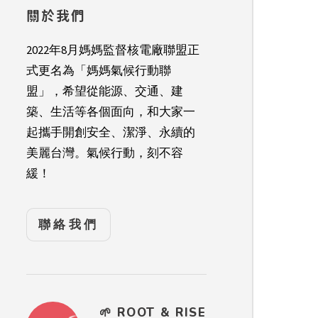
關於我們
2022年8月媽媽監督核電廠聯盟正
式更名為「媽媽氣候行動聯
盟」，希望從能源、交通、建
築、生活等各個面向，和大家一
起攜手開創安全、潔淨、永續的
美麗台灣。氣候行動，刻不容
緩！
聯絡我們
🌱 ROOT & RISE