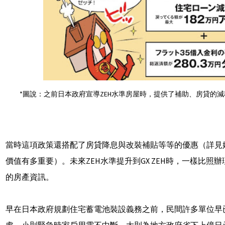
*圖說：之前日本政府宣導ZEH水準房屋時，提供了補助、房貸的
當時這項政策還搭配了房貸降息與改裝補貼等等的優惠（詳見
價值有多重要）。未來ZEH水準提升到GX ZEH時，一樣比
的房產資訊。
早在日本政府規劃住宅蓄電池裝設義務之前，民間許多單位早
處。小則緊急時家戶用電不中斷，大則為地方政府省下上億日