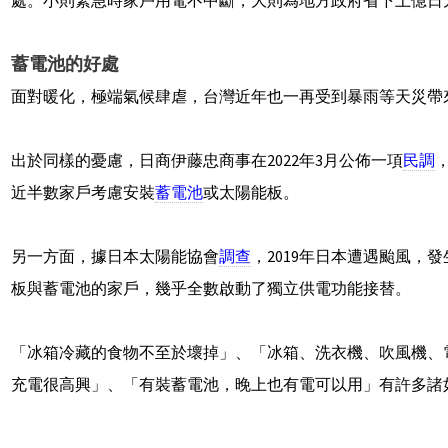
蓄電池的好處
面對暖化，極端氣候肆虐，台灣近年也一再受到暴雨等天災帶
出於同樣的憂慮，日商伊藤忠商事在2022年3月公佈一項
民調
近半數家戶考慮安裝
蓄電池
或太陽能板。
另一方面，據日本太陽能協會
調查
，2019年日本遭遇颱風，
板與蓄電池的家戶，幾乎全數啟動了獨立供電功能接替。
「冰箱冷藏的食物不至於壞掉」、「冰箱、洗衣機、吹風機、
充電很高興」、「有裝蓄電池，晚上也有電可以用」有許多諸