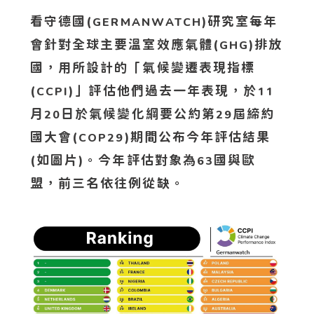
看守德國(
)研究室每年
GERMANWATCH
會針對全球主要溫室效應氣體(
)排放
GHG
國，用所設計的「氣候變遷表現指標
(
)」評估他們過去一年表現，於
CCPI
11
月
日於氣候變化綱要公約第
屆締約
20
29
國大會(
)期間公布今年評估結果
COP29
(如圖片)
。今年評估對象為
國與歐
63
盟，前三名依往例從缺。