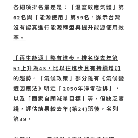
各細項排名最差是：「溫室效應氣體」第
名與「能源使用」第
名，
顯示台灣
62
59
沒有認真進行能源轉型與提升能源使用效
率。
「再生能源」略有進步，排名從去年第
上升為
，比以往進步且有持續增加
51
43
的趨勢。
「氣候政策」部分雖有《氣候變
遷因應法》明定「
年淨零碳排」，
2050
以及「國家自願減量目標」等，但缺乏實
踐，評估結果較去年(第
)落後，名列
24
第
。
39