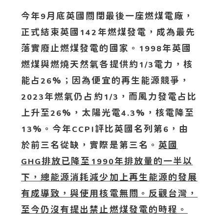
今年
月底英國關閉最後一座燃煤電廠，
9
正式結束英國
年燃煤發電，成為最先
142
落實廢止燃煤發電的國家。
年英國
1998
燃煤與燃燒天然氣各提供約
電力，核
1/3
能占
%；因為便宜的再生能源競爭，
26
年燃氣仍占約
，而風力發電占比
2023
1/3
上升至
%，太陽光電
%，核電降至
26
4.3
%。今年
評比英國名列第
，由
13
CCPI
6
於前三名從缺，實際是第三名。
英國
排放已降至
年排放量的一半以
GHG
1990
下，總能源消耗減少加上再生能源的發展
有成導致，與使用核電無關。反觀台灣，
至今仍沒有提出禁止燃煤發電的時程。