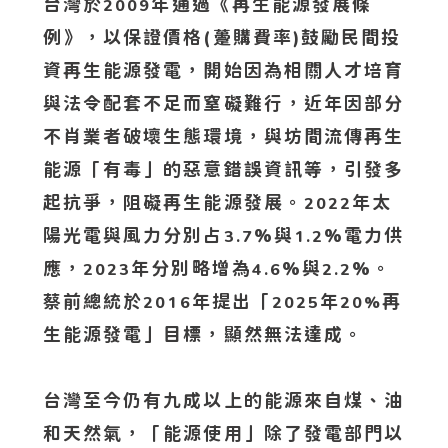
台灣於
年通過《再生能源發展條
2009
例》，以保證價格(躉購費率)鼓勵民間投
資再生能源發電，開始因為相關人才培育
與法令配套不足而窒礙難行，近年因部分
不肖業者破壞生態環境，與坊間流傳再生
能源「有毒」的惡意錯誤資訊等，引發多
起抗爭，阻礙再生能源發展。
年太
2022
陽光電與風力分別占
%與
%電力供
3.7
1.2
應，
年分別略增為
%與
%。
2023
4.6
2.2
蔡前總統於
年提出「
年
再
2016
2025
20%
生能源發電」目標，顯然無法達成。
台灣至今仍有九成以上的能源來自煤、油
和天然氣，「能源使用」除了發電部門以