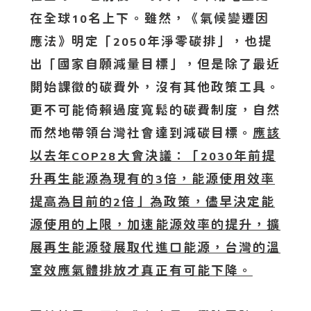
在全球
名上下。雖然，《氣候變遷因
10
應法》明定「
年淨零碳排」，也提
2050
出「國家自願減量目標」，但是除了最近
開始課徵的碳費外，沒有其他政策工具。
更不可能倚賴過度寬鬆的碳費制度，自然
而然地帶領台灣社會達到減碳目標。
應該
以去年
大會決議：「
年前提
COP28
2030
升再生能源為現有的
倍，能源使用效率
3
提高為目前的
倍」為政策，儘早決定能
2
源使用的上限，加速能源效率的提升，擴
展再生能源發展取代進口能源，台灣的溫
室效應氣體排放才真正有可能下降。