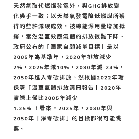
天然氣取代燃煤發電外，與
排放變
GHG
化幾乎一致；以天然氣發電降低燃煤所獲
得的些許減碳成效，被總能源用量增加抵
銷，當然溫室效應氣體的排放很難下降。
政府公布的「國家自願減量目標」是以
年為基準年，
年排放減少
2005
2020
，
年減
，
年減
，
2%
2025
10%
2030
-24%
年進入零碳排放。然根據
年環
2050
2022
保署「溫室氣體排放清冊報告」
年
2020
實際上僅比
年減少
2005
看來，
年，
年與
1.25% ！
2025
2030
年「淨零碳排」的目標都很可能跳
2050
票。