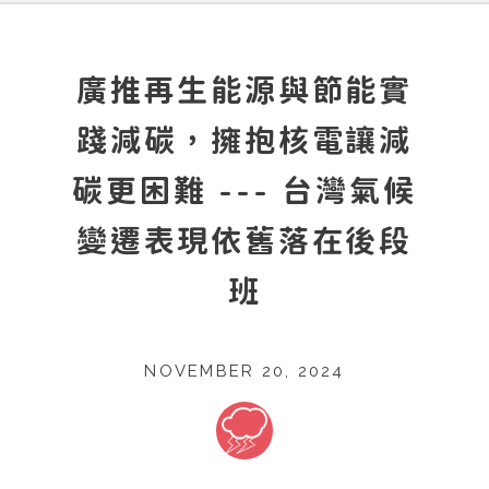
廣推再生能源與節能實
踐減碳，擁抱核電讓減
碳更困難 --- 台灣氣候
變遷表現依舊落在後段
班
NOVEMBER 20, 2024