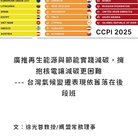
廣推再生能源與節能實踐減碳，擁
抱核電讓減碳更困難
--- 台灣氣候變遷表現依舊落在後
段班
文：徐光蓉教授/媽盟常務理事