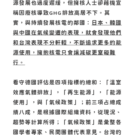
源發展也過度遲緩，但擁核人士卻藉機宣
稱因廢核導致
排放高居不下。其
GHG
實，與持續發展核電的鄰國：
日本、韓國
與中國在氣候變遷的表現，就會發現他們
和台灣表現不分軒輊，不斷追求更多的能
源使用，擁抱核電只會讓減碳更窒礙難
行。
看守德國評估是四項指標的總和：「溫室
效應氣體排放」，「再生能源」，「能源
使用」，與「氣候政策」；前三項占總成
績八成，是根據國際組織資料，從現況、
趨勢等計算所得；「氣候政策」是彙整各
國學者專家、民間團體代表意見。台灣的