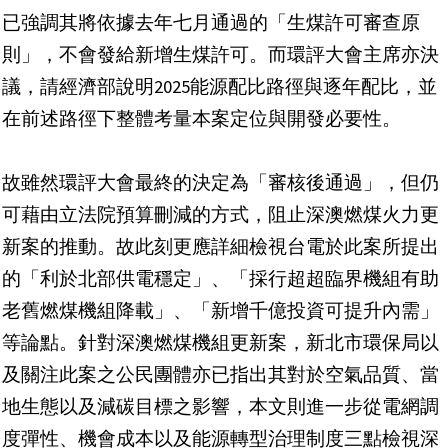
已強調其將依據去年七月通過的「生煤許可審查原
則」，不會發給新增生煤許可。而環評大會主席亦決
議，請經濟部說明2025能源配比路徑與逐年配比，並
在前述路徑下整體考量本案定位與開發必要性。
故雖然環評大會最終的決定為「審核後通過」，但仍
可藉由立法院預算刪減的方式，阻止深澳燃煤火力更
新案的推動。故此刻更應詳細檢視台電於此案所提出
的「利於北部供電穩定」、「採行超超臨界機組有助
老舊燃煤機組降載」、「新增千億投資可提升內需」
等論點。針對深澳燃煤機組更新案，新北市環保局以
及關注此案之公民團體亦已指出其對於空氣品質、當
地生態以及減碳目標之影響，本文則進一步從電網調
度彈性、機會成本以及能源轉型治理制度三點檢視深