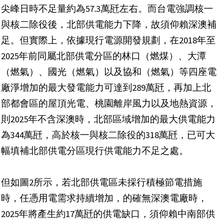
尖峰日時不足量約為57.3萬瓩左右。而台電強調核一
與核二除役後，北部供電能力下降，故須仰賴深澳補
足。但實際上，依據現行電源開發規劃，在2018年至
2025年前同屬北部供電分區的林口（燃煤）、大潭
（燃氣）、國光（燃氣）以及協和（燃氣）等四座電
廠淨增加的最大發電能力可達到289萬瓩，再加上北
部都會區的屋頂光電、桃園離岸風力以及地熱資源，
則2025年不含深澳時，北部區域增加的最大供電能力
為344萬瓩，高於核一與核二除役的318萬瓩，已可大
幅填補北部供電分區現行供電能力不足之處。
但如圖2所示，若北部供電區未採行積極節電措施
時，任憑用電需求持續增加，的確無深澳電廠時，
2025年將產生約17萬瓩的供電缺口，須仰賴中南部供