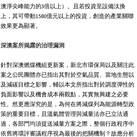
澳淨尖峰能力的3倍以上）。且若投資至設備汰換
上，其可帶動1580億元以上的投資，創造的產業關聯
效果更為顯著。
深澳案所揭露的治理漏洞
針對深澳燃煤機組更新案，新北市環保局以及關注此
案之公民團體亦已指出其對於空氣品質、當地生態以
及減碳目標之影響，輔以本文所指出對於調度彈性的
負面影響以及機會成本兩觀點，其實無興建之必要
性。然更應深究的是，為何在將減煤列為能源轉型政
策的重要目標，且溫氣體管理與減量法亦已立法通
過，各部門均須提送減量方案之際，整個行政程序中
依舊將環評審議程序視為最後的把關機制？故應分析