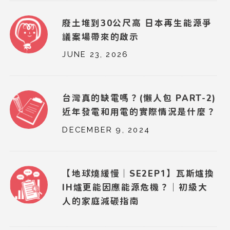
廢土堆到30公尺高 日本再生能源爭
議案場帶來的啟示
JUNE 23, 2026
台灣真的缺電嗎？(懶人包 PART-2)
近年發電和用電的實際情況是什麼？
DECEMBER 9, 2024
【地球燒緩慢｜SE2EP1】瓦斯爐換
IH爐更能因應能源危機？｜初級大
人的家庭減碳指南