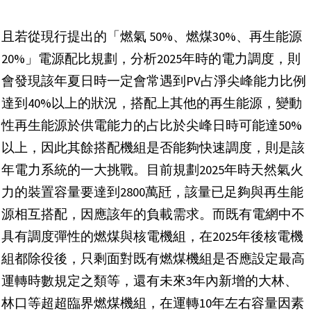
且若從現行提出的「燃氣 50%、燃煤30%、再生能源
20%」電源配比規劃，分析2025年時的電力調度，則
會發現該年夏日時一定會常遇到PV占淨尖峰能力比例
達到40%以上的狀況，搭配上其他的再生能源，變動
性再生能源於供電能力的占比於尖峰日時可能達50%
以上，因此其餘搭配機組是否能夠快速調度，則是該
年電力系統的一大挑戰。目前規劃2025年時天然氣火
力的裝置容量要達到2800萬瓩，該量已足夠與再生能
源相互搭配，因應該年的負載需求。而既有電網中不
具有調度彈性的燃煤與核電機組，在2025年後核電機
組都除役後，只剩面對既有燃煤機組是否應設定最高
運轉時數規定之類等，還有未來3年內新增的大林、
林口等超超臨界燃煤機組，在運轉10年左右容量因素