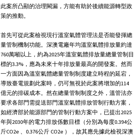
此案所凸顯的治理闕漏，方能有助於後續能源轉型政
策的推動。
首先可從此案檢視現行溫室氣體管理法是否能發揮總
量管制機制功能。深澳電廠年均溫室氣體排放量約達
760萬噸以上，約為2025年溫室氣體排放量總量管制目
標的3.3%，應為未來十年排放量最高的開發案。然而
一方面因為溫室氣體總量管制制度建立時程的延宕，
導致臺電規劃此案時，仍可無視於此案將增加的114
億元的排碳成本。然在總量管制制度之外，溫管法亦
要求各部門需提送部門溫室氣體排放管制行動方案，
如經濟部於能源部門的管制行動方案中，已提出2025
年與2030年的電力排放係數目標（分別為每度0.394公
斤CO2e 、0.376公斤 CO2e ），故其應先據此檢視深澳