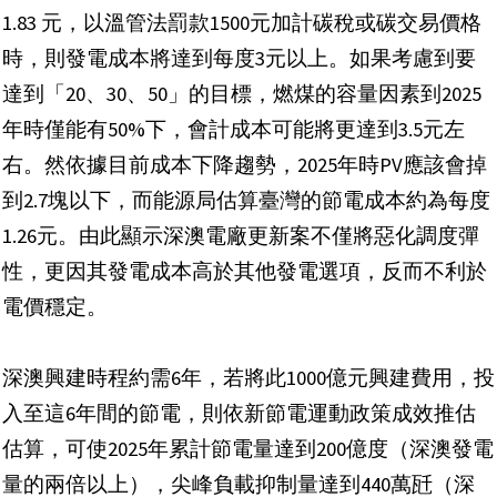
1.83 元，以溫管法罰款1500元加計碳稅或碳交易價格
時，則發電成本將達到每度3元以上。如果考慮到要
達到「20、30、50」的目標，燃煤的容量因素到2025
年時僅能有50%下，會計成本可能將更達到3.5元左
右。然依據目前成本下降趨勢，2025年時PV應該會掉
到2.7塊以下，而能源局估算臺灣的節電成本約為每度
1.26元。由此顯示深澳電廠更新案不僅將惡化調度彈
性，更因其發電成本高於其他發電選項，反而不利於
電價穩定。
深澳興建時程約需6年，若將此1000億元興建費用，投
入至這6年間的節電，則依新節電運動政策成效推估
估算，可使2025年累計節電量達到200億度（深澳發電
量的兩倍以上），尖峰負載抑制量達到440萬瓩（深