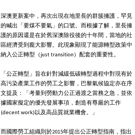
深澳更新案中，再次出現在地里長的群簇擁護，罕見
的喊出「要煤不要氣」的口號。而根據了解，里長擁
護的原因還是在於舊深澳除役後的十年間，當地的社
區經濟受到龐大影響。此現象顯現了能源轉型政策中
納入公正轉型（just transition）配套的重要性。
「公正轉型」旨在針對減緩低碳轉型過程中對現有於
高污染產業工作的勞工之影響，巴黎氣候協定亦在序
文提及：「考量到勞動力公正過渡之當務之急，並依
據國家擬定的優先發展事項，創造有尊嚴的工作
(decent work)以及高品質就業機會。」
而國際勞工組織則於2015年提出公正轉型指南，指出