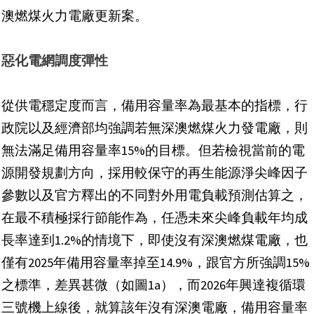
澳燃煤火力電廠更新案。
惡化電網調度彈性
從供電穩定度而言，備用容量率為最基本的指標，行
政院以及經濟部均強調若無深澳燃煤火力發電廠，則
無法滿足備用容量率15%的目標。但若檢視當前的電
源開發規劃方向，採用較保守的再生能源淨尖峰因子
參數以及官方釋出的不同對外用電負載預測估算之，
在最不積極採行節能作為，任憑未來尖峰負載年均成
長率達到1.2%的情境下，即使沒有深澳燃煤電廠，也
僅有2025年備用容量率掉至14.9%，跟官方所強調15%
之標準，差異甚微（如圖1a），而2026年興達複循環
三號機上線後，就算該年沒有深澳電廠，備用容量率