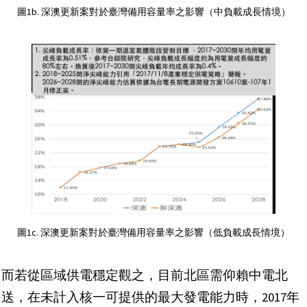
圖1b. 深澳更新案對於臺灣備用容量率之影響（中負載成長情境）
圖1c. 深澳更新案對於臺灣備用容量率之影響（低負載成長情境）
而若從區域供電穩定觀之，目前北區需仰賴中電北
送，在未計入核一可提供的最大發電能力時，2017年