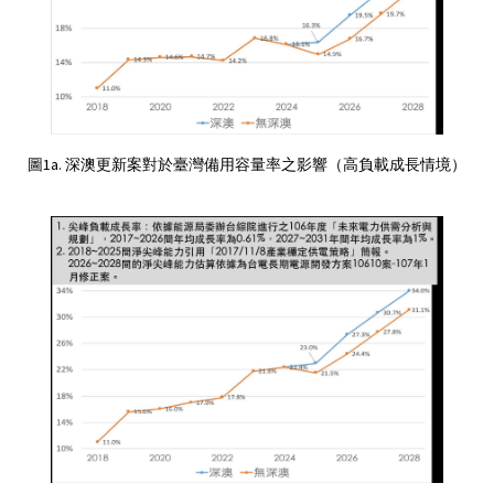
圖1a. 深澳更新案對於臺灣備用容量率之影響（高負載成長情境）