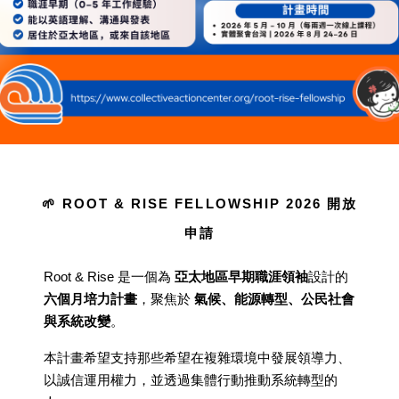
🌱
ROOT & RISE FELLOWSHIP 2026 開放
申請
Root & Rise 是一個為
亞太地區早期職涯領袖
設計的
六個月培力計畫
，聚焦於
氣候、能源轉型、公民社會
與系統改變
。
本計畫希望支持那些希望在複雜環境中發展領導力、
以誠信運用權力，並透過集體行動推動系統轉型的