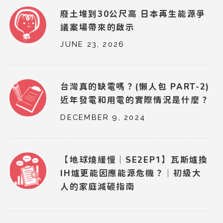
廢土堆到30公尺高 日本再生能源爭
議案場帶來的啟示
JUNE 23, 2026
台灣真的缺電嗎？(懶人包 PART-2)
近年發電和用電的實際情況是什麼？
DECEMBER 9, 2024
【地球燒緩慢｜SE2EP1】瓦斯爐換
IH爐更能因應能源危機？｜初級大
人的家庭減碳指南