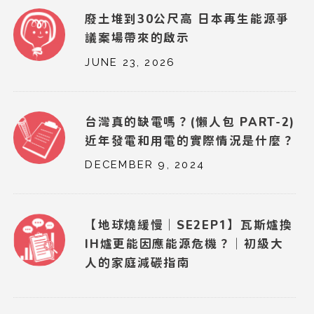
廢土堆到30公尺高 日本再生能源爭
議案場帶來的啟示
JUNE 23, 2026
台灣真的缺電嗎？(懶人包 PART-2)
近年發電和用電的實際情況是什麼？
DECEMBER 9, 2024
【地球燒緩慢｜SE2EP1】瓦斯爐換
IH爐更能因應能源危機？｜初級大
人的家庭減碳指南