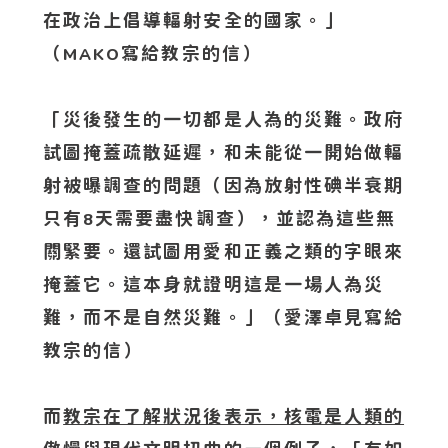
在政治上倡導輻射安全的國家。」
（
寫給教宗的信）
MAKO
「災後發生的一切都是人為的災難。政府
試圖掩蓋疏散延遲，和未能從一開始做輻
射被曝調查的問題（因為放射性碘半衰期
只有
天需要盡快調查），並認為這些無
8
關緊要。還試圖用愛和正義之類的字眼來
掩蓋它。這本身就證明這是一場人為災
難，而不是自然災難。」（愛澤卓見寫給
教宗的信）
而
教宗在了解狀況後表示，核電是人類的