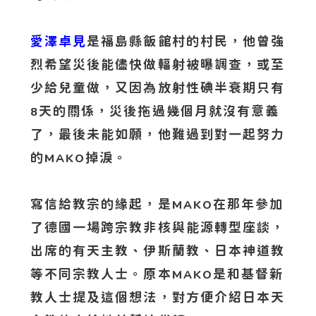
愛澤卓見
是福島縣飯館村的村民，他曾強
烈希望災後能儘快做輻射被曝調查，或至
少給兒童做，又因為放射性碘半衰期只有
天的關係，災後拖過幾個月就沒有意義
8
了，最後未能如願，他難過到對一起努力
的
掉淚。
MAKO
寫信給教宗的緣起，是
在那年參加
MAKO
了德國一場跨宗教非核與能源轉型座談，
出席的有天主教、伊斯蘭教、日本神道教
等不同宗教人士。原本
是和基督新
MAKO
教人士提及這個想法，對方便介紹日本天