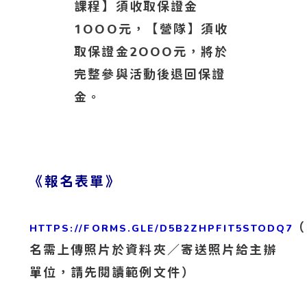
課程】須收取保證金
1OOO元，【營隊】須收
取保證金2OOO元，將於
完整參與活動後退回保證
金。
《報名表單》
（
HTTPS://FORMS.GLE/D5B2ZHPFIT5STODQ7
名需上傳照片於資料夾／寄送照片給主辦
單位，請先閱讀範例文件）