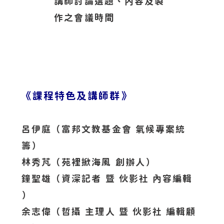
講師討論選題、內容及製
作之會議時間
《課程特色及講師群》
呂伊庭（富邦文教基金會 氣候專案統
籌）
林秀芃（苑裡掀海風 創辦人）
鐘聖雄（資深記者 暨 伙影社 內容編輯
）
余志偉（哲攝 主理人 暨 伙影社 編輯顧