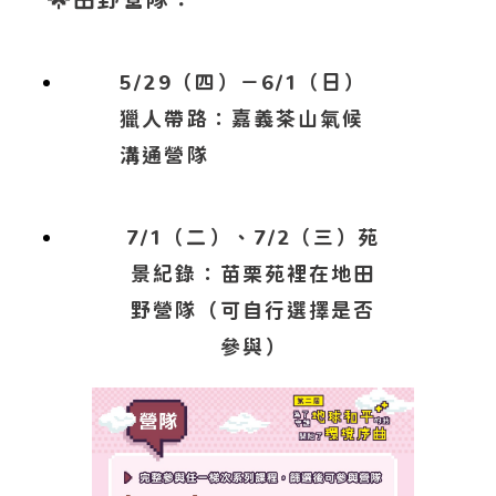
5/29（四）－6/1（日）
獵人帶路：嘉義茶山氣候
溝通營隊
7/1（二）、7/2（三）苑
景紀錄：苗栗苑裡在地田
野營隊（可自行選擇是否
參與）