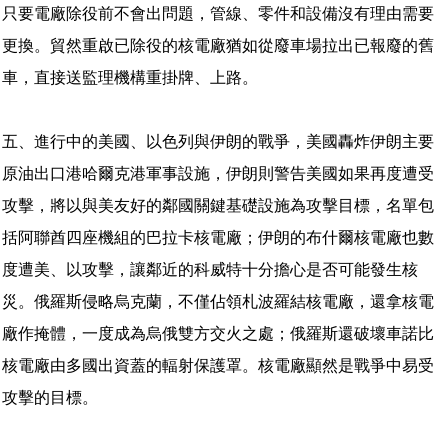
只要電廠除役前不會出問題，管線、零件和設備沒有理由需要
更換。貿然重啟已除役的核電廠猶如從廢車場拉出已報廢的舊
車，直接送監理機構重掛牌、上路。
五、進行中的美國、以色列與伊朗的戰爭，美國轟炸伊朗主要
原油出口港哈爾克港軍事設施，伊朗則警告美國如果再度遭受
攻擊，將以與美友好的鄰國關鍵基礎設施為攻擊目標，名單包
括阿聯酋四座機組的巴拉卡核電廠；伊朗的布什爾核電廠也數
度遭美、以攻擊，讓鄰近的科威特十分擔心是否可能發生核
災。俄羅斯侵略烏克蘭，不僅佔領札波羅結核電廠，還拿核電
廠作掩體，一度成為烏俄雙方交火之處；俄羅斯還破壞車諾比
核電廠由多國出資蓋的輻射保護罩。核電廠顯然是戰爭中易受
攻擊的目標。