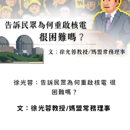
徐光蓉：告訴民眾為何重啟核電 很
困難嗎？
文：徐光蓉教授/媽盟常務理事