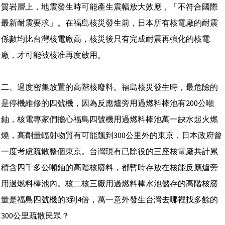
質岩層上，地震發生時可能產生震幅放大效應，「不符合國際
最新耐震要求」。在福島核災發生前，日本所有核電廠的耐震
係數均比台灣核電廠高，核災後只有完成耐震再強化的核電
廠，才可能被核准再度啟用。
二、過度密集放置的高階核廢料。福島核災發生時，最危險的
是停機維修的四號機，因為反應爐旁用過燃料棒池有200公噸
鈾，核電專家們擔心福島四號機用過燃料棒池萬一缺水起火燃
燒，高劑量輻射物質有可能飄到300公里外的東京，日本政府曾
一度考慮疏散整個東京。台灣現有已除役的三座核電廠共計累
積含四千多公噸鈾的高階核廢料，都暫時存放在核能反應爐旁
用過燃料棒池內。核二核三廠用過燃料棒水池儲存的高階核廢
量是福島四號機的3到4倍，萬一意外發生台灣去哪裡找多餘的
300公里疏散民眾？