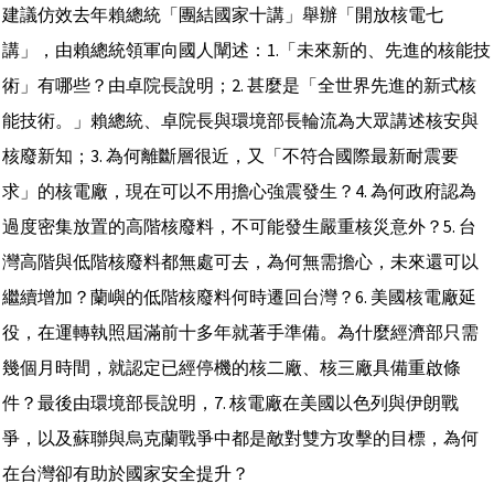
建議仿效去年賴總統「團結國家十講」舉辦「開放核電七
講」，由賴總統領軍向國人闡述：1.「未來新的、先進的核能技
術」有哪些？由卓院長說明；2. 甚麼是「全世界先進的新式核
能技術。」賴總統、卓院長與環境部長輪流為大眾講述核安與
核廢新知；3. 為何離斷層很近，又「不符合國際最新耐震要
求」的核電廠，現在可以不用擔心強震發生？4. 為何政府認為
過度密集放置的高階核廢料，不可能發生嚴重核災意外？5. 台
灣高階與低階核廢料都無處可去，為何無需擔心，未來還可以
繼續增加？蘭嶼的低階核廢料何時遷回台灣？6. 美國核電廠延
役，在運轉執照屆滿前十多年就著手準備。為什麼經濟部只需
幾個月時間，就認定已經停機的核二廠、核三廠具備重啟條
件？最後由環境部長說明，7. 核電廠在美國以色列與伊朗戰
爭，以及蘇聯與烏克蘭戰爭中都是敵對雙方攻擊的目標，為何
在台灣卻有助於國家安全提升？