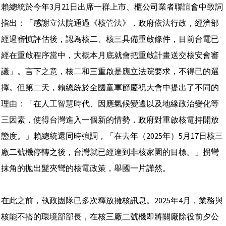
賴總統於今年3月21日出席一群上市、櫃公司業者聯誼會中致詞
指出：「感謝立法院通過《核管法》，政府依法行政，經濟部
經過審慎評估後，認為核二、核三具備重啟條件，目前台電已
經在重啟程序當中，大概本月底就會把重啟計畫送交核安會審
議」。言下之意，核二和三重啟是應立法院要求，不得已的選
擇。但第二天，賴總統於全國童軍節慶祝大會中提出了不同的
理由：「在人工智慧時代、因應氣候變遷以及地緣政治變化等
三因素，使得台灣進入一個新的情勢，政府對重啟核電持開放
態度。」賴總統還同時強調，「在去年（2025年）5月17日核三
廠二號機停轉之後，台灣就已經達到非核家園的目標。」拐彎
抹角的拋出髮夾彎的核電政策，舉國一片譁然。
在此之前，執政團隊已多次釋放擁核訊息。2025年4月，業務與
核能不搭的環境部部長，在核三廠二號機即將關廠除役前夕公