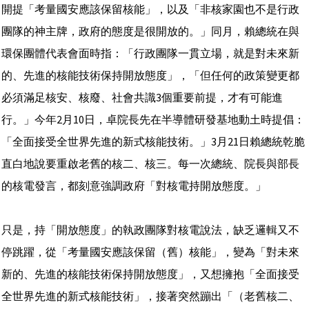
開提「考量國安應該保留核能」，以及「非核家園也不是行政
團隊的神主牌，政府的態度是很開放的。」同月，賴總統在與
環保團體代表會面時指：「行政團隊一貫立場，就是對未來新
的、先進的核能技術保持開放態度」，「但任何的政策變更都
必須滿足核安、核廢、社會共識3個重要前提，才有可能進
行。」今年2月10日，卓院長先在半導體研發基地動土時提倡：
「全面接受全世界先進的新式核能技術。」3月21日賴總統乾脆
直白地說要重啟老舊的核二、核三。每一次總統、院長與部長
的核電發言，都刻意強調政府「對核電持開放態度。」
只是，持「開放態度」的執政團隊對核電說法，缺乏邏輯又不
停跳躍，從「考量國安應該保留（舊）核能」，變為「對未來
新的、先進的核能技術保持開放態度」，又想擁抱「全面接受
全世界先進的新式核能技術」，接著突然蹦出「（老舊核二、