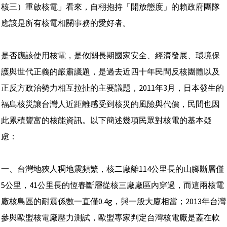
核三）重啟核電」看來，自栩抱持「開放態度」的賴政府團隊
應該是所有核電相關事務的愛好者。
是否應該使用核電，是攸關長期國家安全、經濟發展、環境保
護與世代正義的嚴肅議題，是過去近四十年民間反核團體以及
正反方政治勢力相互拉扯的主要議題，2011年3月，日本發生的
福島核災讓台灣人近距離感受到核災的風險與代價，民間也因
此累積豐富的核能資訊。以下簡述幾項民眾對核電的基本疑
慮：
一、台灣地狹人稠地震頻繁，核二廠離114公里長的山腳斷層僅
5公里，41公里長的恆春斷層從核三廠廠區內穿過，而這兩核電
廠核島區的耐震係數一直僅0.4g，與一般大廈相當；2013年台灣
參與歐盟核電廠壓力測試，歐盟專家判定台灣核電廠是蓋在軟