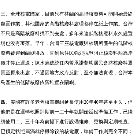
三、全球核電國家，目前只有芬蘭的高階核廢料可能開始最終
處置作業，其他國家的高階核廢料處理都停在紙上作業。台灣
不只是高階核廢料找不到去處，多年來連低階核廢料永久處置
場也沒有著落。早年，台灣三座核電廠與核研所產生的低階核
廢料被運到蘭嶼堆放，直到原住民強烈抗爭阻止核廢料船靠岸
後才停止運送；陳水扁總統任內曾承諾蘭嶼居民會將核廢料遷
回至原來出處，不過因地方政府反對，至今無法實現，台灣本
島產生的低階核廢依舊堆置在蘭嶼。
四、美國有許多老舊核電機組延長使用20年40年甚至更久，但
他們是在運轉執照到期前一二十年就開始延役準備工作，已繼
續使用二、三十年為前提下進行設備維修、更換與定期檢查。
已預定執照屆滿就停機除役的核電廠，準備工作則完全不同：