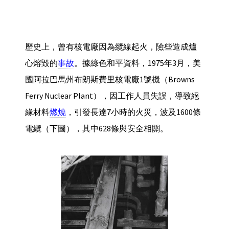
歷史上，曾有核電廠因為纜線起火，險些造成爐
心熔毀的
事故
。據綠色和平資料，1975年3月，美
國阿拉巴馬州布朗斯費里核電廠1號機（Browns
Ferry Nuclear Plant），因工作人員失誤，導致絕
緣材料
燃燒
，引發長達7小時的火災，波及1600條
電纜（下圖），其中628條與安全相關。