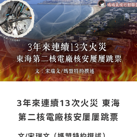
3年來連續13次火災 東海
第二核電廠核安屢屢跳票
文/宋瑞文（媽盟特約撰述）