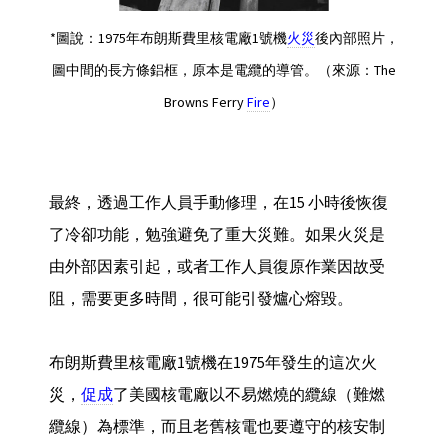
*圖說：1975年布朗斯費里核電廠1號機
火災
後內部照片，
圖中間的長方條鋁框，原本是電纜的導管。（來源：The
Browns Ferry
Fire
）
最終，透過工作人員手動修理，在15 小時後恢復
了冷卻功能，勉強避免了重大災難。如果火災是
由外部因素引起，或者工作人員復原作業因故受
阻，需要更多時間，很可能引發爐心熔毀。
布朗斯費里核電廠1號機在1975年發生的這次火
災，
促成
了美國核電廠以不易燃燒的纜線（難燃
纜線）為標準，而且老舊核電也要遵守的核安制