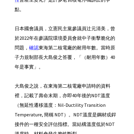
點。
日本國會議員，立憲民主黨參議員辻元清美，曾
於2022年在參議院環境委員會就中子衝擊脆化的
問題，
確認
東海第二核電廠的耐用年數。當時原
子力規制部長大島俊之答覆，「（耐用年數）40
年是事實」。
大島俊之說，在東海第二核電廠申請時的資料
裡，記載了壽命末期，亦即40年後的NDT溫度
（無延性遷移溫度：Nil-Ductility Transition
Temperature, 簡稱 NDT）。NDT溫度是鋼材或銲
接件的一種安全評估指標。當結構溫度低於NDT
溫度時，材料會發生脆性斷裂。