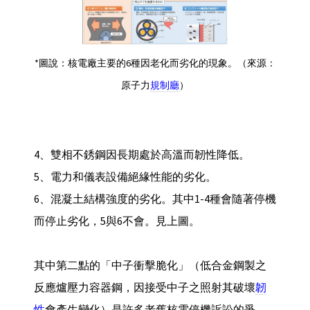
*圖說：核電廠主要的6種因老化而劣化的現象。（來源：
原子力
規制廳
）
4、雙相不銹鋼因長期處於高溫而韌性降低。
5、電力和儀表設備絕緣性能的劣化。
6、混凝土結構強度的劣化。其中1-4種會隨著停機
而停止劣化，5與6不會。見上圖。
其中第二點的「中子衝擊脆化」（低合金鋼製之
反應爐壓力容器鋼，因接受中子之照射其破壞
韌
性
會產生變化）是許多老舊核電停機訴訟的爭