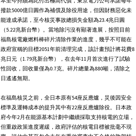
本至今持續為此付出極高代價，東京電力公司承諾每年
撥款5000億日圓作為補償及除役用途，但因財務惡化未
能達成承諾，至今核災事故總損失金額為23.4兆日圓
（5.22兆新台幣）。當地除污沒有顯著進展，按照目前
福島核電廠燃料棒碎片清除作業的進度，幾乎不可能在
政府宣稱的目標2051年前清理完成，該計畫預計將花費8
兆日元（1.79兆新台幣），在去年11月首次進行了試驗
性回收，回收量僅為0.7克。碎片總量為880噸，清除之
日遙遙無期。
在福島核災之前，全日本原有54座反應爐，災後因安全
標準及運轉成本的提升其中有22座反應爐除役。日本政
府今年2月在能源基本計劃中繼續採取支持核電的立場，
但重啟政策進度遲緩，政府評估的核電目標被批毫不現