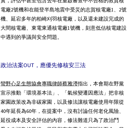
實，評估中甚至包含去年在重啟審查中不合格的敦賀核
電廠2號機和在能登半島地震中受災的志賀核電廠1、2號
機、延宕多年的柏崎刈羽核電廠，以及還未建設完成的
大間核電廠、東電東通核電廠1號機，刻意低估核電建設
中遇到的爭議與安全問題。
政治法案OUT，應優先修核安三法
蠻野心足生態協會專職律師蔡雅瀅
指出，本會期在野黨
宣示推動「環境基本法」、「氣候變遷因應法」把非核
家園政策改為非碳家園，以及修法讓核電廠使用年限從
40年延長為60年，在提案中，沒有討論任何老化風險、
延役成本及安全評估的內容，修法難道只為了政治鬥