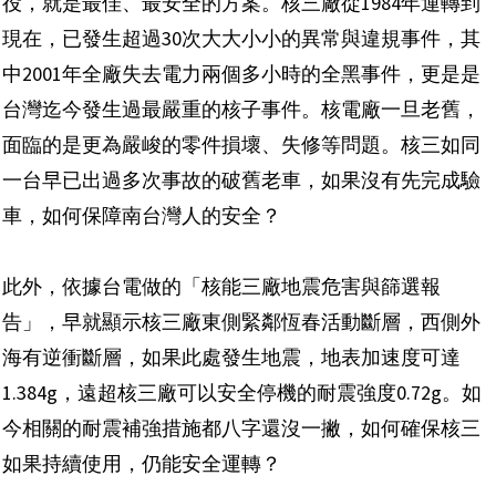
役，就是最佳、最安全的方案。核三廠從1984年運轉到
現在，已發生超過30次大大小小的異常與違規事件，其
中2001年全廠失去電力兩個多小時的全黑事件，更是是
台灣迄今發生過最嚴重的核子事件。核電廠一旦老舊，
面臨的是更為嚴峻的零件損壞、失修等問題。核三如同
一台早已出過多次事故的破舊老車，如果沒有先完成驗
車，如何保障南台灣人的安全？
此外，依據台電做的「核能三廠地震危害與篩選報
告」，早就顯示核三廠東側緊鄰恆春活動斷層，西側外
海有逆衝斷層，如果此處發生地震，地表加速度可達
1.384g，遠超核三廠可以安全停機的耐震強度0.72g。如
今相關的耐震補強措施都八字還沒一撇，如何確保核三
如果持續使用，仍能安全運轉？