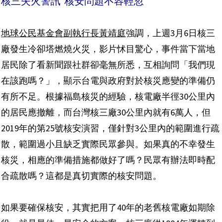
核三失火警訊 核安問題不容輕忽
地球公民基金會副執行長黃靖庭
強調，上週3月6日核三
廠發生冷卻塔燃燒火災，影片怵目驚心，事件當下當地
居民除了看新聞跟社群卻毫無所悉，互相詢問「我們現
在該跑嗎？」，顯示台電與政府對於核災應變的準備仍
有所不足。根據福島核災的經驗，核電廠半徑30公里內
的居民應撤離，而台灣核三廠30公里內就有6萬人，但
2019年的第25號核安演習，僅針對3公里內的範圍進行疏
散，範圍過小且缺乏實際民眾參與。如果真的不幸發生
核災，相應的準備措施都做好了嗎？民眾有辦法即時配
合疏散嗎？這都是真切實際的核安問題。
如果要確保核安，其實把用了40年的老舊核電廠如期除