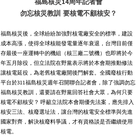
福島核災14周年記者會
勿忘核災教訓 要核電不顧核安？
福島核災後，全球紛紛加強對核電廠安全的標準，建設
成本高漲，使得全球核能發電量逐年衰退，台灣目前僅
存最後一座運轉中的機組（核三廠二號機）也即將於今
年五月除役，但立法院在野黨表示將於本會期推動修法
讓核電延役，為老舊核電廠開後門解套。全國廢核行動
平台於311福島核災週年召開聯合記者會，除了強調勿忘
福島核災教訓，還要請在野黨回答社會大眾，為何只要
核電不顧核安？ 呼籲立法院本會期優先法案，應先排入
核安三法、核廢選址法，讓台灣的核電安全標準與先進
國家對齊，解決核廢料爭議，才有資格談是否繼續使用
核電。