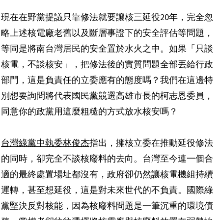
現在在野黨提議只靠修法就要讓核三延役20年，完全忽
略上述核電廠老舊以及斷層事證下的安全評估等問題，
等同是將南台灣居民的安全置於水火之中。如果「只談
核電，不談核安」，把修法後的實質問題全部丟給行政
部門，這是負責任的立委應有的態度嗎？我們在這邊特
別想要詢問將代表國民黨競選高雄市長的柯志恩委員，
同意你的政黨用這麼粗糙的方式放水核安嗎？
台灣綠黨中執委林俊杰
指出，擁核立委在推動延役修法
的同時，卻完全不談核廢料的去向。台灣至今連一個合
適的最終處置場址都沒有，政府卻仍然讓核電機組持續
運轉，甚至想延役，這是對未來世代的不負責。國際綠
黨堅決反對核能，因為核廢料問題是一筆沉重的環境債