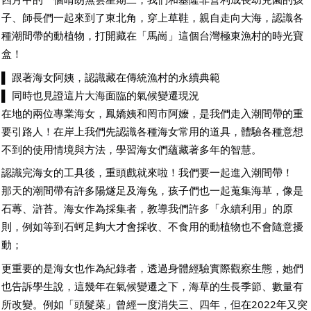
子、師長們一起來到了東北角，穿上草鞋，親自走向大海，認識各
種潮間帶的動植物，打開藏在「馬崗」這個台灣極東漁村的時光寶
盒！
▌ 跟著海女阿姨，認識藏在傳統漁村的永續典範
▌ 同時也見證這片大海面臨的氣候變遷現況
在地的兩位專業海女，鳳嬌姨和罔市阿嬤，是我們走入潮間帶的重
要引路人！在岸上我們先認識各種海女常用的道具，體驗各種意想
不到的使用情境與方法，學習海女們蘊藏著多年的智慧。
認識完海女的工具後，重頭戲就來啦！我們要一起進入潮間帶！
那天的潮間帶有許多陽燧足及海兔，孩子們也一起蒐集海草，像是
石蓴、滸苔。海女作為採集者，教導我們許多「永續利用」的原
則，例如等到石蚵足夠大才會採收、不食用的動植物也不會隨意擾
動；
更重要的是海女也作為紀錄者，透過身體經驗實際觀察生態，她們
也告訴學生說，這幾年在氣候變遷之下，海草的生長季節、數量有
所改變。例如「頭髮菜」曾經一度消失三、四年，但在2022年又突