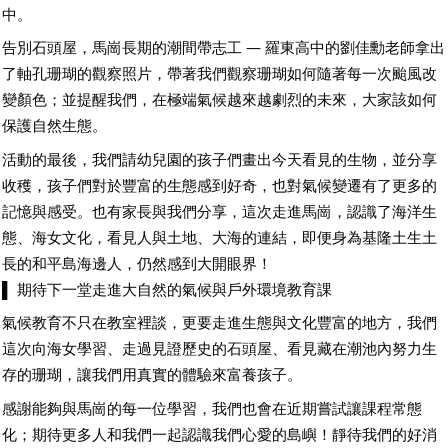
中。
告別石頭屋，馬崗長期的潮間帶志工 — 羅東高中的劉佳勳老師拿出
了軸孔珊瑚的觀察照片，帶著我們觀察珊瑚如何隨著每一次颱風改
變顏色；並提醒我們，在極端氣候越來越劇烈的未來，大家該如何
保護自然生態。
活動的最後，我們請幼兒園的孩子們畫出今天看見的生物，並分享
收穫，孩子們對於豐富的生態感到好奇，也對氣候變遷有了更多的
記憶與感受。也有家長與我們分享，這次走進馬崗，認識了海洋生
態、海女文化，看見人與土地、大海的連結，即便身為基隆土生土
長的和平島海邊人，仍然感到大開眼界！
▌ 期待下一堂走進大自然的氣候與戶外環境教育課
氣候教育不只在教室裡談，更要走進生態與文化豐富的地方，我們
這次向海女學習、走過見證歷史的石頭屋、看見藏在潮池內努力生
存的珊瑚，讓我們用真實的體驗來富養孩子。
感謝能夠與馬崗的每一位學習，我們也會在近期嘗試讓課程常態
化；期待更多人和我們一起認識我們心愛的島嶼！靜待我們的好消