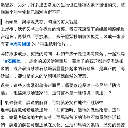
然變多。另外，許多過去常見的生物也在種種因素下慢慢消失。整
個海岸的生物相已漸漸有所不同。
▌ 石頭屋，與環境共存、調適的前人智慧
上岸後，我們又將上午採集的海菜、煮石花凍留下的纖維和廢紙集
合起來，再製成「手抄紙」。孩子壓緊抄網前後搖晃，製成一張張
有著
#馬崗回憶
的「再生紙明信片」。
等待紙張成形、熨燙的時間，我們帶孩子走進馬崗聚落，一起找尋
「
#石頭屋
」。馬崗的居民傍海而居，蓋屋子的石頭都是從海邊搬
來的。混合著海砂將石頭層層疊疊搭起來的石頭屋，是真正的「海
砂屋」，卻也是前人的堅韌與順應自然的智慧。
過去，這些人家緊鄰著海岸而居，需要蓋起厚達一公尺的「防浪
牆」，阻擋海浪湧進家門。這何嘗不是一種環境「調適」？
▌ 氣候變遷、調適的解答，可能就臧於在地生活經驗中
近年討論氣候變遷調適時，「如何適時、適地的做出改變」這件
事，總是考驗著地方的智慧，而馬崗留下的這些石頭屋則告訴我
們，調適的解答可能正藏在文化、生活和島嶼的累積、歷史的見證