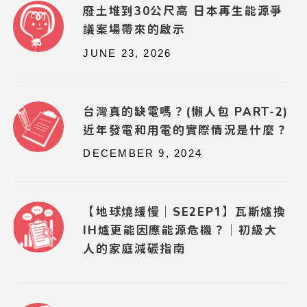
廢土堆到30公尺高 日本再生能源爭
議案場帶來的啟示
JUNE 23, 2026
台灣真的缺電嗎？(懶人包 PART-2)
近年發電和用電的實際情況是什麼？
DECEMBER 9, 2024
【地球燒緩慢｜SE2EP1】瓦斯爐換
IH爐更能因應能源危機？｜初級大
人的家庭減碳指南