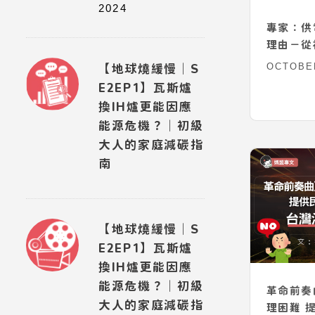
2024
專家：供
理由－從
電計劃談
OCTOBER
【地球燒緩慢｜S
E2EP1】瓦斯爐
換IH爐更能因應
能源危機？｜初級
大人的家庭減碳指
南
【地球燒緩慢｜S
E2EP1】瓦斯爐
換IH爐更能因應
能源危機？｜初級
革命前奏
大人的家庭減碳指
理困難 