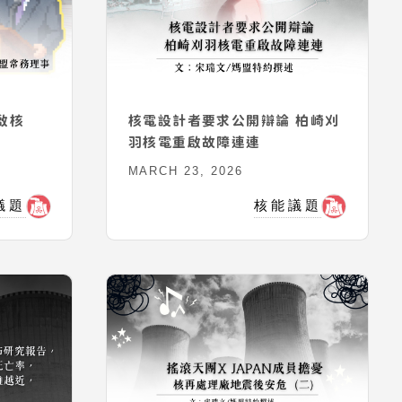
啟核
核電設計者要求公開辯論 柏崎刈
羽核電重啟故障連連
MARCH 23, 2026
議題
核能議題