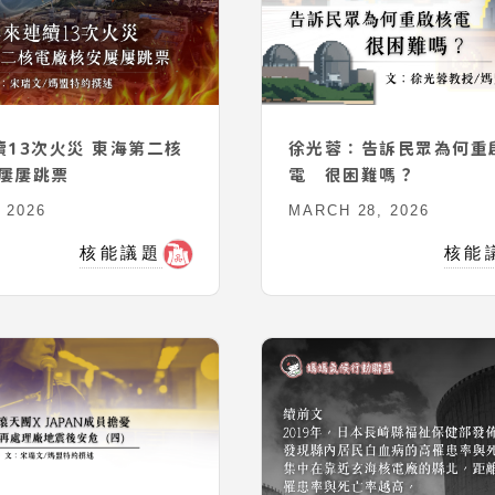
續13次火災 東海第二核
徐光蓉：告訴民眾為何重
屢屢跳票
電 很困難嗎？
 2026
MARCH 28, 2026
核能議題
核能