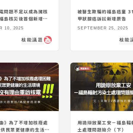
電問題不足以成為擁核
被醫生欺騙的福島癌童 311兒童
福島核災後首個新增核
甲狀腺癌訴訟新增原告
起（上）
 10, 2025
SEPTEMBER 25, 2025
核能議題
核能
曲》為了不增加核廢處
用詭辯放棄工安－福島輻
提供民眾更健康的生活環
土處理問題簡介（下）