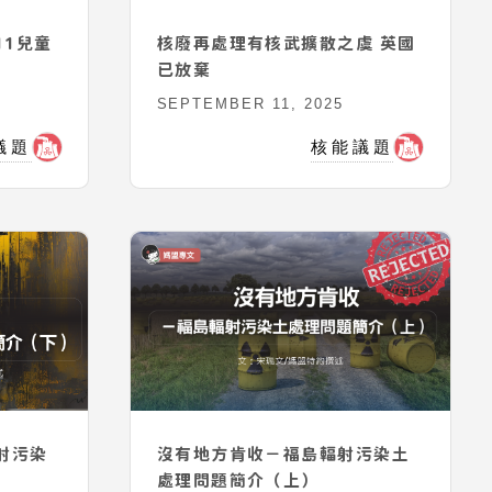
核廢再處理有核武擴散之虞 英國
已放棄
SEPTEMBER 11, 2025
議題
核能議題
射污染
沒有地方肯收－福島輻射污染土
處理問題簡介（上）