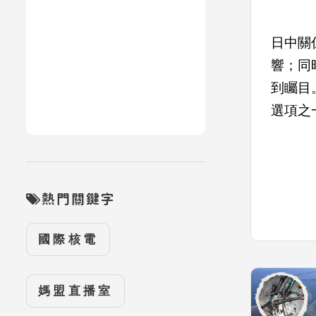
日中關
響；同
到矚目
選項之
熱門關鍵字
國際核電
媽盟直播室