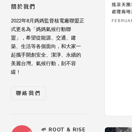
搖滾天團X
關於我們
處理廠地
2022年8月媽媽監督核電廠聯盟正
FEBRUAR
式更名為「媽媽氣候行動聯
盟」，希望從能源、交通、建
築、生活等各個面向，和大家一
起攜手開創安全、潔淨、永續的
美麗台灣。氣候行動，刻不容
緩！
聯絡我們
🌱 ROOT & RISE