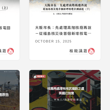
大阪市長：先處理高階核廢再說
核電回
－從福島核災後首個新增核電計
劃談起（下）
OCTOBER 15, 2025
核能議題
議題