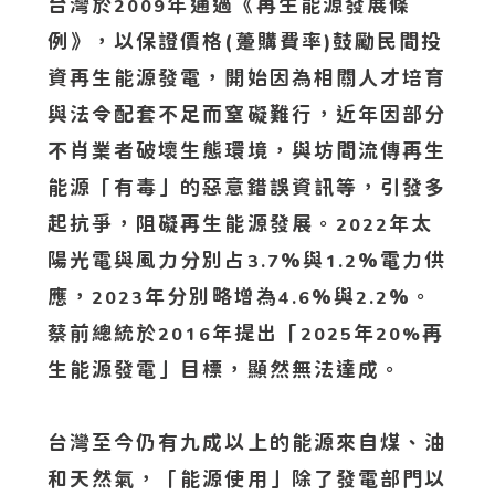
台灣於
年通過《再生能源發展條
2009
例》，以保證價格(躉購費率)鼓勵民間投
資再生能源發電，開始因為相關人才培育
與法令配套不足而窒礙難行，近年因部分
不肖業者破壞生態環境，與坊間流傳再生
能源「有毒」的惡意錯誤資訊等，引發多
起抗爭，阻礙再生能源發展。
年太
2022
陽光電與風力分別占
%與
%電力供
3.7
1.2
應，
年分別略增為
%與
%。
2023
4.6
2.2
蔡前總統於
年提出「
年
再
2016
2025
20%
生能源發電」目標，顯然無法達成。
台灣至今仍有九成以上的能源來自煤、油
和天然氣，「能源使用」除了發電部門以