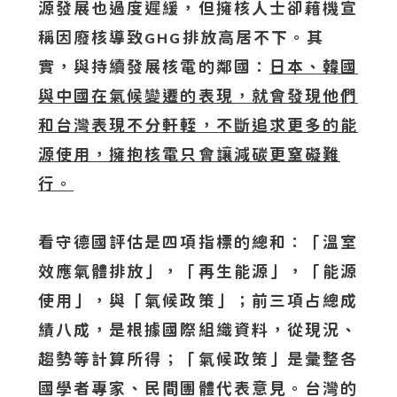
源發展也過度遲緩，但擁核人士卻藉機宣
稱因廢核導致
排放高居不下。其
GHG
實，與持續發展核電的鄰國：
日本、韓國
與中國在氣候變遷的表現，就會發現他們
和台灣表現不分軒輊，不斷追求更多的能
源使用，擁抱核電只會讓減碳更窒礙難
行。
看守德國評估是四項指標的總和：「溫室
效應氣體排放」，「再生能源」，「能源
使用」，與「氣候政策」；前三項占總成
績八成，是根據國際組織資料，從現況、
趨勢等計算所得；「氣候政策」是彙整各
國學者專家、民間團體代表意見。台灣的