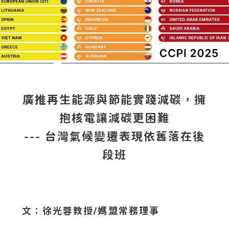
廣推再生能源與節能實踐減碳，擁
抱核電讓減碳更困難
--- 台灣氣候變遷表現依舊落在後
段班
文：徐光蓉教授/媽盟常務理事