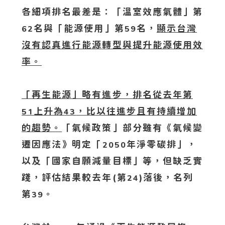
各細項排名最差是：「溫室效應氣體」第
名與「能源使用」第
名，
顯示台灣
62
59
沒有認真進行能源轉型與提升能源使用效
率。
「再生能源」略有進步，排名從去年第
上升為
，比以往進步且有持續增加
51
43
的趨勢。
「氣候政策」部分雖有《氣候變
遷因應法》明定「
年淨零碳排」，
2050
以及「國家自願減量目標」等，但缺乏實
踐，評估結果較去年(第
)落後，名列
24
第
。
39