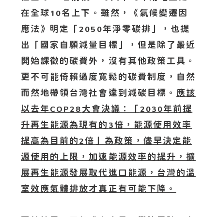
在全球
名上下。雖然，《氣候變遷因
10
應法》明定「
年淨零碳排」，也提
2050
出「國家自願減量目標」，但是除了最近
開始課徵的碳費外，沒有其他政策工具。
更不可能倚賴過度寬鬆的碳費制度，自然
而然地帶領台灣社會達到減碳目標。
應該
以去年
大會決議：「
年前提
COP28
2030
升再生能源為現有的
倍，能源使用效率
3
提高為目前的
倍」為政策，儘早決定能
2
源使用的上限，加速能源效率的提升，擴
展再生能源發展取代進口能源，台灣的溫
室效應氣體排放才真正有可能下降。