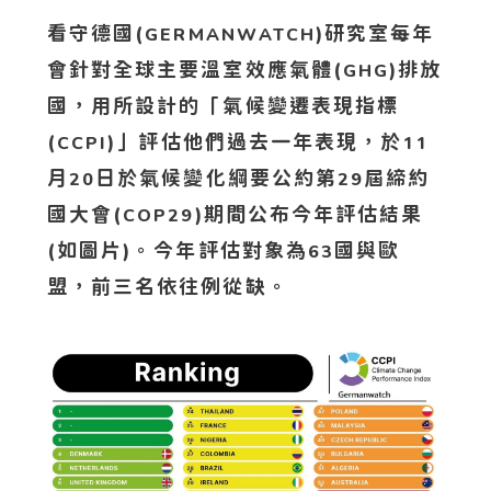
看守德國(
)研究室每年
GERMANWATCH
會針對全球主要溫室效應氣體(
)排放
GHG
國，用所設計的「氣候變遷表現指標
(
)」評估他們過去一年表現，於
CCPI
11
月
日於氣候變化綱要公約第
屆締約
20
29
國大會(
)期間公布今年評估結果
COP29
(如圖片)
。今年評估對象為
國與歐
63
盟，前三名依往例從缺。