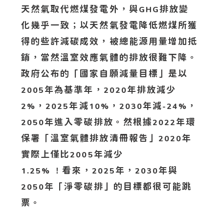
天然氣取代燃煤發電外，與
排放變
GHG
化幾乎一致；以天然氣發電降低燃煤所獲
得的些許減碳成效，被總能源用量增加抵
銷，當然溫室效應氣體的排放很難下降。
政府公布的「國家自願減量目標」是以
年為基準年，
年排放減少
2005
2020
，
年減
，
年減
，
2%
2025
10%
2030
-24%
年進入零碳排放。然根據
年環
2050
2022
保署「溫室氣體排放清冊報告」
年
2020
實際上僅比
年減少
2005
看來，
年，
年與
1.25% ！
2025
2030
年「淨零碳排」的目標都很可能跳
2050
票。