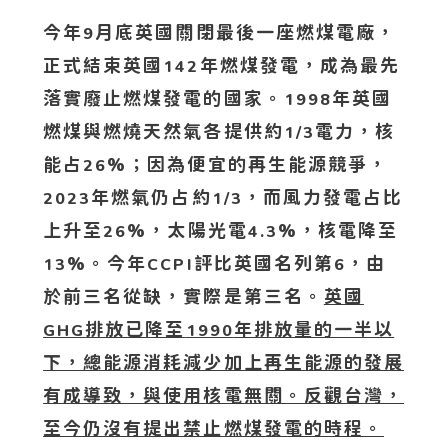
今年
月底英國關閉最後一座燃煤電廠，
9
正式結束英國
年燃煤發電，成為最先
142
落實廢止燃煤發電的國家。
年英國
1998
燃煤與燃燒天然氣各提供約
電力，核
1/3
能占
%；因為便宜的再生能源競爭，
26
年燃氣仍占約
，而風力發電占比
2023
1/3
上升至
%，太陽光電
%，核電降至
26
4.3
%。今年
評比英國名列第
，由
13
CCPI
6
於前三名從缺，實際是第三名。
英國
排放已降至
年排放量的一半以
GHG
1990
下，總能源消耗減少加上再生能源的發展
有成導致，與使用核電無關。反觀台灣，
至今仍沒有提出禁止燃煤發電的時程。