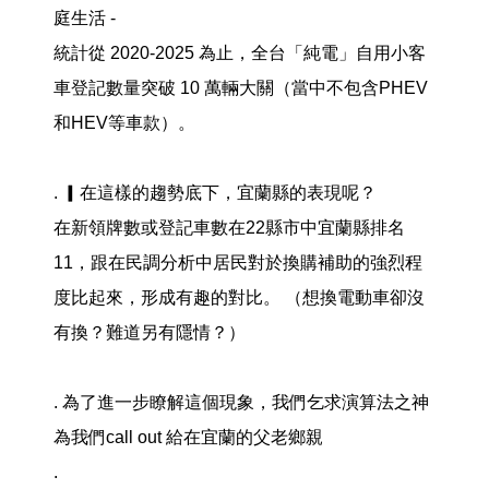
庭生活 -
統計從 2020-2025 為止，全台「純電」自用小客
車登記數量突破 10 萬輛大關（當中不包含PHEV
和HEV等車款）。
. ▎在這樣的趨勢底下，宜蘭縣的表現呢？
在新領牌數或登記車數在22縣市中宜蘭縣排名
11，跟在民調分析中居民對於換購補助的強烈程
度比起來，形成有趣的對比。 （想換電動車卻沒
有換？難道另有隱情？）
. 為了進一步瞭解這個現象，我們乞求演算法之神
為我們call out 給在宜蘭的父老鄉親
.