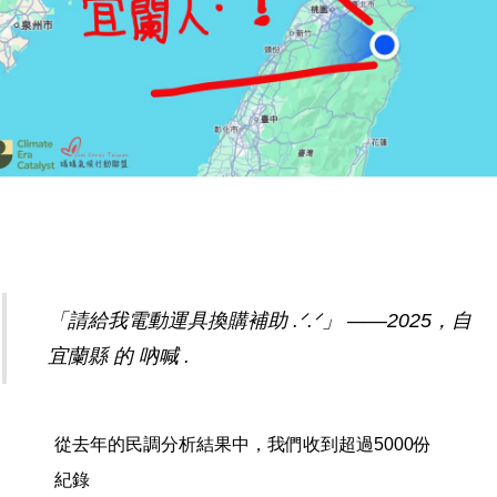
「請給我電動運具換購補助 .ᐟ.ᐟ」 ——2025，自
宜蘭縣 的 吶喊 .
從去年的民調分析結果中，我們收到超過5000份
紀錄