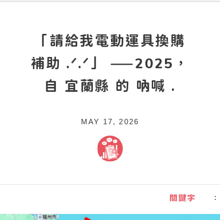
「請給我電動運具換購
補助 .ᐟ.ᐟ」 ——2025，
自 宜蘭縣 的 吶喊 .
MAY 17, 2026
關鍵字
：