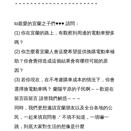
⌃⌃⌃⌃⌃⌃⌃⌃⌃⌃⌃⌃⌃⌃⌃⌃⌃⌃⌃⌃⌃⌃
to親愛的宜蘭之子們♥♥♥ 請問：
(1) 你在宜蘭的路上，有觀察到周邊的電動車變多
嗎？
(2) 你怎麼看宜蘭人會這麼希望提供換購電動車補
助？你會覺得造成這個結果會有哪些可能的原
因？
(3) 若你現在，在不考慮購車成本的情況下，你會
選擇換電動車嗎？ 蘭陽平原的子民啊～～歡迎在
留言區留言 請替我們解惑～～～
同時，我們更想邀請宜蘭朋友以及全台各地的公
民，一起來填寫問卷 .ᐟ 不填不知道，一填嚇一
跳，到底大家對生活的想像是什麼