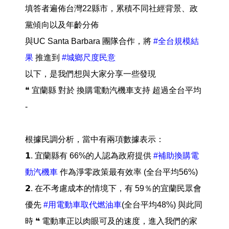
填答者遍佈台灣22縣市，累積不同社經背景、政
黨傾向以及年齡分佈
與UC Santa Barbara 團隊合作，將
#全台規模結
果
推進到
#城鄉尺度民意
以下，是我們想與大家分享一些發現
❝ 宜蘭縣 對於 換購電動汽機車支持 超過全台平均
-
根據民調分析，當中有兩項數據表示：
𝟭. 宜蘭縣有 66%的人認為政府提供
#補助換購電
動汽機車
作為淨零政策最有效率 (全台平均56%)
𝟮. 在不考慮成本的情境下，有 59％的宜蘭民眾會
優先
#用電動車取代燃油車
(全台平均48%) 與此同
時 ❝ 電動車正以肉眼可及的速度，進入我們的家