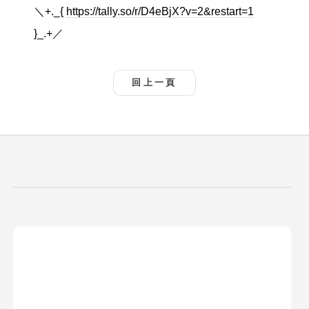
＼+._{
https://tally.so/r/D4eBjX?v=2&restart=1
}_.+／