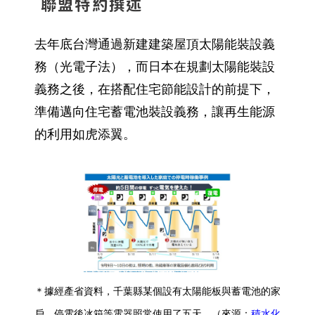
聯盟特約撰述
去年底台灣通過新建建築屋頂太陽能裝設義
務（光電子法），而日本在規劃太陽能裝設
義務之後，在搭配住宅節能設計的前提下，
準備邁向住宅蓄電池裝設義務，讓再生能源
的利用如虎添翼。
＊據經產省資料，千葉縣某個設有太陽能板與蓄電池的家
戶，停電後冰箱等電器照常使用了五天。（來源：
積水化