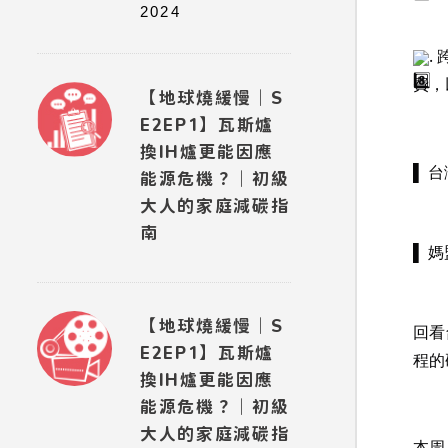
2024
.
費，
【地球燒緩慢｜S
E2EP1】瓦斯爐
換IH爐更能因應
▌ 
能源危機？｜初級
大人的家庭減碳指
南
▌ 
【地球燒緩慢｜S
回看
E2EP1】瓦斯爐
程的
換IH爐更能因應
能源危機？｜初級
大人的家庭減碳指
本周