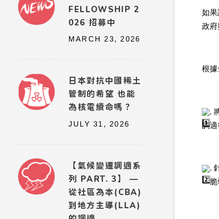
FELLOWSHIP 2
如果
026 招募中
政府
MARCH 23, 2026
根據
日本對抗中國稀土
管制的希望 也能
為核電續命嗎？
.
調適
JULY 31, 2026
【氣候變遷調適系
.
列 PART. 3】 —
「脆
從社區為本(CBA)
到地方主導(LLA)
的調適