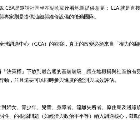
說 CBA是邀請社區坐在副駕駛座看地圖提供意見； LLA 就
與專家則是提供油錢與維修設備的後勤團隊。
全球調適中心（GCA）的觀察，真正的改變必須來自「權力的
 將「決策權」下放到最合適的基層層級，讓在地機構與社區擁有
行動，並且還要可以同時參與進度的監測與成效評估。
 針對婦女、青少年、兒童、身障者、流離失所者、原住民及邊緣
弱性」的根源問題（如經濟與政治不平等）納入調適核心，鼓勵