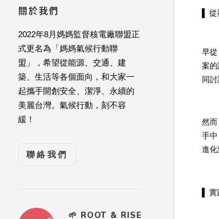
關於我們
▌ 
2022年8月媽媽監督核電廠聯盟正
式更名為「媽媽氣候行動聯
早從
盟」，希望從能源、交通、建
案的
築、生活等各個面向，和大家一
同討
起攜手開創安全、潔淨、永續的
美麗台灣。氣候行動，刻不容
緩！
然而
手中
進化
聯絡我們
▌ 
🌱 ROOT & RISE