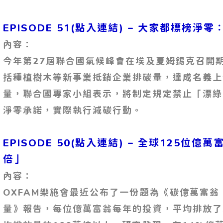
EPISODE 51(點入連結) – 大家都標榜
內容：
今年第27屆聯合國氣候峰會在埃及夏姆錫克召開
括種植樹木等新事業抵銷企業排碳量，達成名義上
量，聯合國專家小組表示，將制定規定禁止「漂綠
淨零承諾，實際執行減碳行動。
EPISODE 50(點入連結) – 全球125位
倍」
內容：
OXFAM樂施會最近公布了一份題為《碳億萬富
量》報告，每位億萬富翁每年的投資，平均排放了3