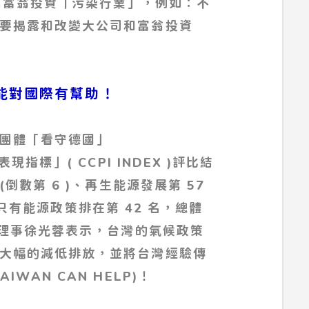
萬富翁投資「污染行業」，例如：不
要揭露和改變大公司和富翁投資
灣才能對國際有幫助！
團體「看守德國」
指標」( CCPI INDEX )評比結
倒數第 6 )、再生能源發展第 57
)，只有能源政策排在第 42 名，總體
務理事徐光蓉表示，台灣的氣候政策
大幅的減低排放，並將台灣經驗傳
AN CAN HELP)！