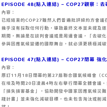
EPISODE 48(點入連結) – COP27觀察
內容：
已經結束的COP27雖然人們普遍批評締約方會
幾乎沒有採取任何行動，導致最終文本並未提及逐
期間，無論是在談判會議或是周邊會議，「去碳化
參與因應氣候變遷的國際舞台，就必須更積極減碳
EPISODE 47(點入連結) – COP27閉幕 
內容：
原訂11月18日閉幕的第27屆聯合國氣候峰會（C
在埃及時間20日凌晨4時左右舉行閉幕全體會議
「損失損害基金」，協助開發中國家因應氣候災難
踐計畫」並未強化減碳目標，也未包含淘汰或削減
望！