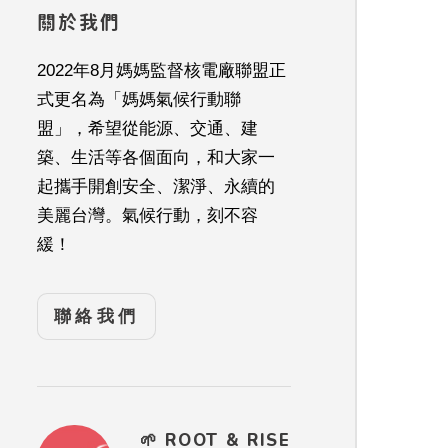
關於我們
2022年8月媽媽監督核電廠聯盟正
式更名為「媽媽氣候行動聯
盟」，希望從能源、交通、建
築、生活等各個面向，和大家一
起攜手開創安全、潔淨、永續的
美麗台灣。氣候行動，刻不容
緩！
聯絡我們
🌱 ROOT & RISE