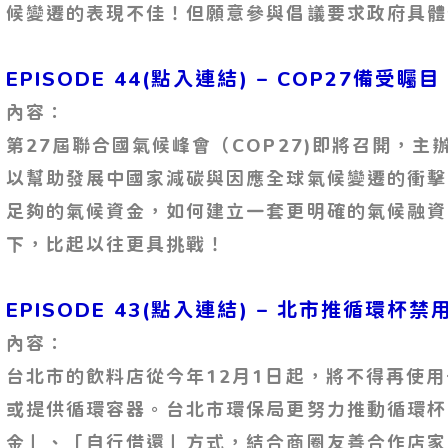
候變遷的表現不佳！但願意參與倡議要求政府具體
EPISODE 44(點入連結) – COP27備受矚
內容：
第27屆聯合國氣候峰會（COP27)即將召開，
以幫助發展中國家減碳與因應全球氣候變遷的衝擊
足夠的氣候資金，如何建立一套更明確的氣候融資
下，比起以往更具挑戰！
EPISODE 43(點入連結) – 北市推循環
內容：
台北市的飲料店從今年12月1日起，將不得再使
或提供循環容器。台北市環保局更努力推動循環杯
金」、「自行借還」方式，結合商圈友善合作店家