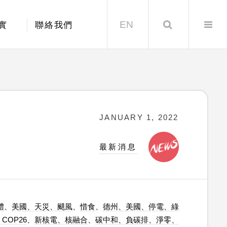
EN
Search
實
聯絡我們
JANUARY 1, 2022
最新消息
體
、
美國、天災、颶風
、
惜食
、
德州、美國、停電、綠
COP26
、
新核電、核融合
、
碳中和、負碳排、淨零、