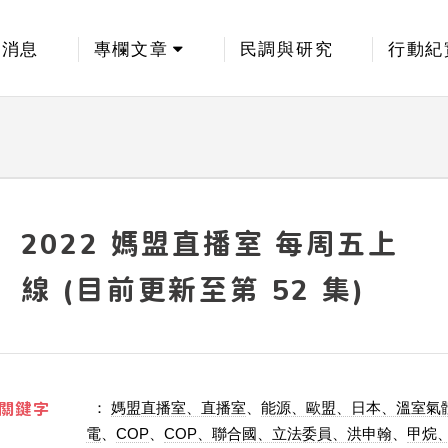
新消息
專欄文章
民調與研究
行動紀
2022 媽盟直播室 每周五上
線 (目前更新至第 52 集)
關鍵字
：
媽盟直播室、直播室
、
能源、歐盟、日本、溫室氣
電
、
COP
、
COP、聯合國、立法委員、洪申翰
、
甲烷、