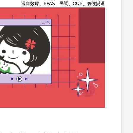
溫室效應
、
PFAS
、
民調、COP、氣候變遷