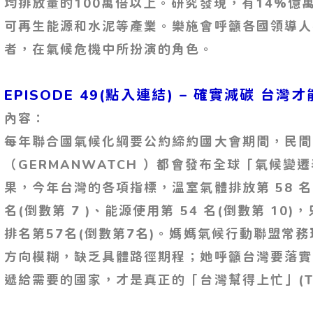
均排放量的100萬倍以上。研究發現，有14%億
可再生能源和水泥等產業。樂施會呼籲各國領導人
者，在氣候危機中所扮演的角色。
EPISODE 49(點入連結) – 確實減碳 台
內容：
每年聯合國氣候化綱要公約締約國大會期間，民間
（GERMANWATCH ）都會發布全球「氣候變遷表現
果，今年台灣的各項指標，溫室氣體排放第 58 名(
名(倒數第 7 )、能源使用第 54 名(倒數第 10
排名第57名(倒數第7名)。媽媽氣候行動聯盟常
方向模糊，缺乏具體路徑期程；她呼籲台灣要落實
遞給需要的國家，才是真正的「台灣幫得上忙」(TAIW