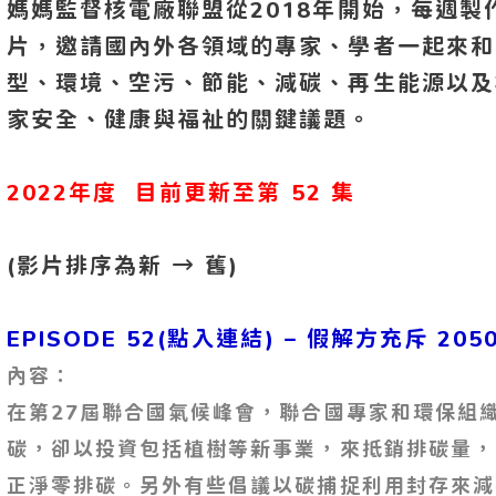
媽媽監督核電廠聯盟從2018年開始，每週
片，邀請國內外各領域的專家、學者一起來和
型、環境、空污、節能、減碳、再生能源以及
家安全、健康與福祉的關鍵議題。
2022年度 目前更新至第 52 集
(影片排序為新 → 舊)
EPISODE 52(點入連結) – 假解方充斥 20
內容：
在第27屆聯合國氣候峰會，聯合國專家和環保組
碳，卻以投資包括植樹等新事業，來抵銷排碳量，
正淨零排碳。另外有些倡議以碳捕捉利用封存來減