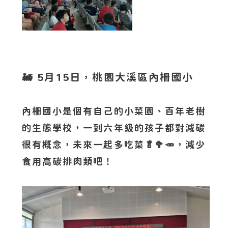
🚂 5月15日，桃園大溪區內柵國小
內柵國小是個有自己的小菜園、百年老樹
的生態學校，一到六年級的孩子都對減碳
很有概念，未來一起多吃菜🥬🥦🥕，減少
食用高碳排肉類吧！