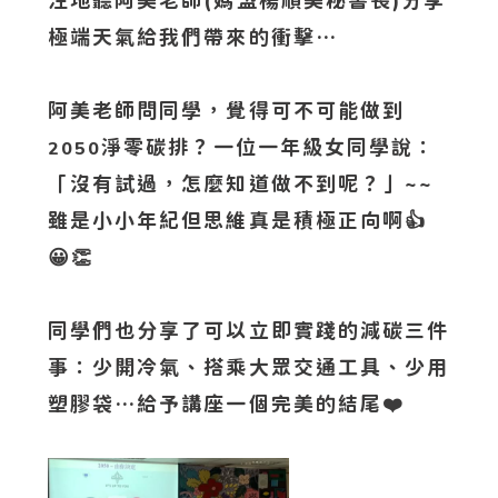
注地聽阿美老師(媽盟楊順美秘書長)分享
極端天氣給我們帶來的衝擊…
阿美老師問同學，覺得可不可能做到
淨零碳排？一位一年級女同學說：
2050
「沒有試過，怎麼知道做不到呢？」~~
雖是小小年紀但思維真是積極正向啊👍
😀👏
同學們也分享了可以立即實踐的減碳三件
事：少開冷氣、搭乘大眾交通工具、少用
塑膠袋…給予講座一個完美的結尾❤️