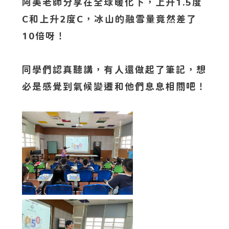
阿美老師分享在全球暖化下，上升1.5度
C和上升2度C，冰山的融雪量竟然差了
10倍呀！
同學們認真聽講，有人還做起了筆記，想
必是感覺到氣候變遷和他們息息相關吧！