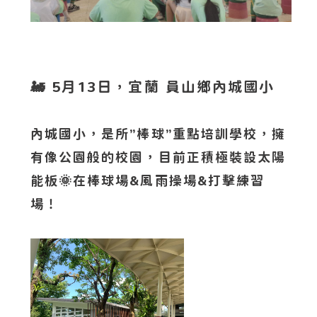
🚂 5月13日，宜蘭 員山鄉內城國小
內城國小，是所”棒球”重點培訓學校，擁
有像公園般的校園，目前正積極裝設太陽
能板🌞在棒球場&風雨操場&打擊練習
場！