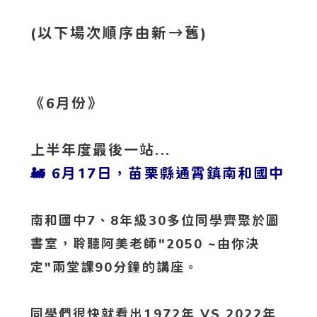
(以下場次順序由新→舊)
《6月份》
上半年度最後一站...
🚂 6月17日，苗栗縣通霄鎮南和國中
南和國中7、8年級30多位同學齊聚於圖
書室，聆聽阿美老師"2050 ~由你決
定"兩堂課90分鐘的講座。
同學們很快就看出1972年 VS 2022年