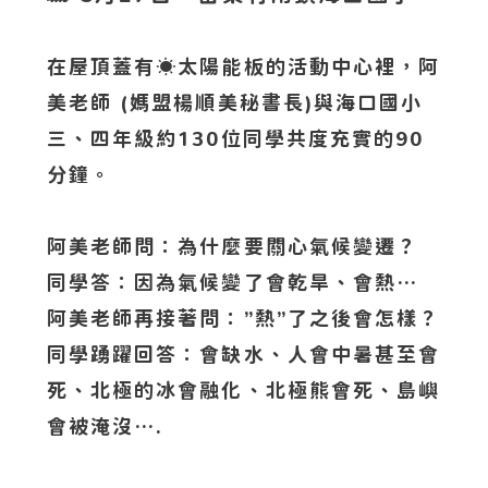
在屋頂蓋有☀️太陽能板的活動中心裡，阿
美老師 (媽盟楊順美秘書長)與海口國小
三、四年級約130位同學共度充實的90
分鐘。
阿美老師問：為什麼要關心氣候變遷？
同學答：因為氣候變了會乾旱、會熱…
阿美老師再接著問：”熱”了之後會怎樣？
同學踴躍回答：會缺水、人會中暑甚至會
死、北極的冰會融化、北極熊會死、島嶼
會被淹沒….