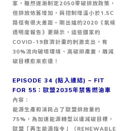
家，雖然逐漸制定2050零碳排放政策，
但排放依舊增加，與控制增溫小於1.5C
路徑有很大差距。剛出爐的2020《氣候
透明度報告》更顯示，這些國家的
COVID-19救濟計畫的刺激支出，有
30%流向破壞環境、高碳排產業，離減
碳目標愈來愈遠！
EPISODE 34 (點入連結) – FIT
FOR 55：歐盟2035年禁售燃油車
內容：
能源生產和消耗占了歐盟排放量的
75%，為加速能源轉型以達減碳目標，
歐盟「再生能源指令」（RENEWABLE