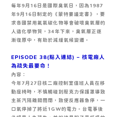
每年9月16日是國際臭氧日，因為1987
年9月16日制定的《蒙特婁議定書》，要
求各國禁用氟氯碳化物等會破壞臭氧層的
人造化學物質，34年下來，臭氧層正逐
漸復原中，有助於減緩氣候變遷。
EPISODE 38(點入連結) – 核電廠人
為疏失最要命！
內容：
今年7月27日核二廠控制室值班人員在移
動座椅時，不慎觸碰到壓克力保護罩導致
主蒸汽隔離閥關閉，致使反應器急停，一
口氣停掉了將近1GW的電力。台電事後