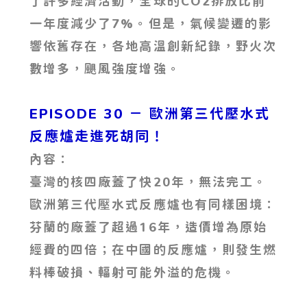
了許多經濟活動，全球的CO2排放比前
一年度減少了7%。但是，氣候變遷的影
響依舊存在，各地高溫創新紀錄，野火次
數增多，颶風強度增強。
EPISODE 30 － 歐洲第三代壓水式
反應爐走進死胡同！
內容：
臺灣的核四廠蓋了快20年，無法完工。
歐洲第三代壓水式反應爐也有同樣困境：
芬蘭的廠蓋了超過16年，造價增為原始
經費的四倍；在中國的反應爐，則發生燃
料棒破損、輻射可能外溢的危機。