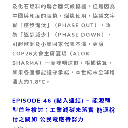
及化石燃料的聯合國氣候協議，但是因為
中國與印度的阻撓，煤炭使用，協議文字
從「逐步淘汰」（PHASE OUT），改
為「逐步減少」（PHASE DOWN），
引起歐洲及小島國家代表不滿，更讓
COP26大會主席夏瑪（ALOK
SHARMA）一度哽咽道歉。根據估算，
如果各國都能謹守承諾，本世紀末全球增
溫大約1.8°C。
EPISODE 46 (點入連結) – 能源轉
型首年檢討：工業減碳未落實 能源稅
付之闕如 公民電廠待努力