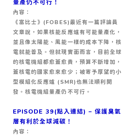
量產仍不可行！
內容：
《富比士》(FOBES)最近有一篇評論員
文章說，如果核能反應爐有可能量產化，
並且像太陽能、風能一樣的成本下降，核
電就能普及。但就現實面而言，目前全球
的核電機組都愈蓋愈貴，預算不斷增加，
蓋核電的國家愈來愈少；被寄予厚望的小
型模組化反應爐 (SMR)也無法順利開
發。核電機組量產仍不可行。
EPISODE 39(點入連結) – 保護臭氧
層有利於全球減碳！
內容：