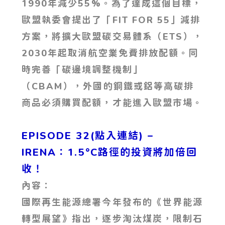
1990年減少55%。為了達成這個目標，
歐盟執委會提出了「FIT FOR 55」減排
方案，將擴大歐盟碳交易體系（ETS），
2030年起取消航空業免費排放配額。同
時完善「碳邊境調整機制」
（CBAM），外國的鋼鐵或鋁等高碳排
商品必須購買配額，才能進入歐盟市場。
EPISODE 32(點入連結) –
IRENA：1.5°C路徑的投資將加倍回
收！
內容：
國際再生能源總署今年發布的《世界能源
轉型展望》指出，逐步淘汰煤炭，限制石