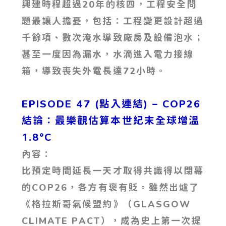
興建時程超過20年的核四，工程安全問
題最讓人擔憂，包括：工程變更設計超過
千餘項、數次淹水導致廠房及設備泡水；
甚至一度因為漏水，水滴進入電力接線
箱，導致喪失外電長達72小時。
EPISODE 47 (點入連結) – COP26
結論：最樂觀估算本世紀末全球增溫
1.8°C
內容：
比預定時間延長一天才取得共識得以閉幕
的COP26，各方有褒有貶。雖然出爐了
《格拉斯哥氣候盟約》（GLASGOW
CLIMATE PACT），成為史上第一次提