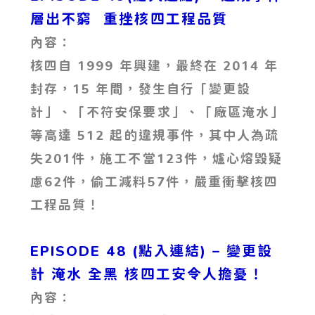
層出不窮 重挫核四工程品質
內容：
核四自 1999 年興建，最終在 2014 年
封存，15 年間，發生自行「變更設
計」、「不符安保要求」、「廠區淹水」
等高達 512 起的違規事件，其中人為疏
失201件，施工不當123件，爐心熔毀疑
慮62件，偷工減料57件，嚴重衝擊核四
工程品質！
EPISODE 48 (點入連結) – 變更設
計 淹水 全黑 核四工安令人擔憂！
內容：