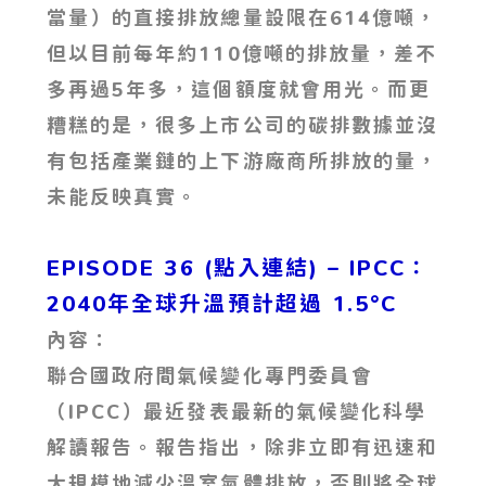
當量）的直接排放總量設限在614億噸，
但以目前每年約110億噸的排放量，差不
多再過5年多，這個額度就會用光。而更
糟糕的是，很多上市公司的碳排數據並沒
有包括產業鏈的上下游廠商所排放的量，
未能反映真實。
EPISODE 36 (點入連結) – IPCC：
2040年全球升溫預計超過 1.5°C
內容：
聯合國政府間氣候變化專門委員會
（IPCC）最近發表最新的氣候變化科學
解讀報告。報告指出，除非立即有迅速和
大規模地減少溫室氣體排放，否則將全球