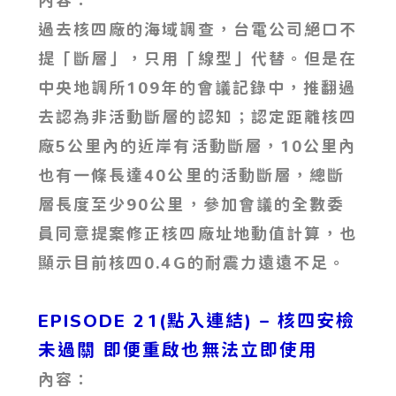
內容：
過去核四廠的海域調查，台電公司絕口不
提「斷層」，只用「線型」代替。但是在
中央地調所109年的會議記錄中，推翻過
去認為非活動斷層的認知；認定距離核四
廠5公里內的近岸有活動斷層，10公里內
也有一條長達40公里的活動斷層，總斷
層長度至少90公里，參加會議的全數委
員同意提案修正核四廠址地動值計算，也
顯示目前核四0.4G的耐震力遠遠不足。
EPISODE 21(點入連結) – 核四安檢
未過關 即便重啟也無法立即使用
內容：