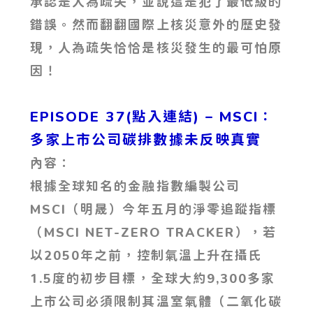
承認是人為疏失，並說這是犯了最低級的
錯誤。然而翻翻國際上核災意外的歷史發
現，人為疏失恰恰是核災發生的最可怕原
因！
EPISODE 37(點入連結) – MSCI：
多家上市公司碳排數據未反映真實
內容：
根據全球知名的金融指數編製公司
MSCI（明晟）今年五月的淨零追蹤指標
（MSCI NET-ZERO TRACKER），若
以2050年之前，控制氣溫上升在攝氏
1.5度的初步目標，全球大約9,300多家
上市公司必須限制其溫室氣體（二氧化碳