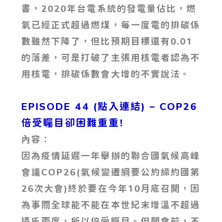
書，2020年台電系統的發電量佔比，燃
氣已經正式超過燃煤，每一度電的排碳係
數雖然下降了，但比預期目標還有0.01
的落差，可是打破了主張用核電者認為不
用核電，排碳係數會大增的不實說法。
EPISODE 44 (點入連結) – COP26
倍受矚目卻困難重重!
內容：
因為疫情延遲一年舉辦的聯合國氣候高峰
會議COP26(氣候變遷綱要公約締約國第
26次大會)終於要在今年10月底召開，因
為事關全球能不能在本世紀末增溫不超過
攝氏兩度，所以倍受矚目。但開會前，不