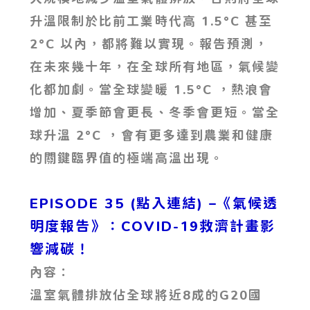
升溫限制於比前工業時代高 1.5°C 甚至
2°C 以內，都將難以實現。報告預測，
在未來幾十年，在全球所有地區，氣候變
化都加劇。當全球變暖 1.5°C ，熱浪會
增加、夏季節會更長、冬季會更短。當全
球升溫 2°C ，會有更多達到農業和健康
的關鍵臨界值的極端高溫出現。
EPISODE 35 (點入連結) –《氣候透
明度報告》：COVID-19救濟計畫影
響減碳！
內容：
溫室氣體排放佔全球將近8成的G20國