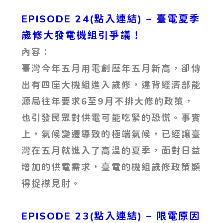
EPISODE 24(點入連結) – 臺電夏季
歲修大發電機組引爭議！
內容：
臺灣今年五月用電創歷年五月新高，卻傳
出有四座大機組進入歲修，違背經濟部能
源局往年要求6至9月不排大修的政策，
也引發民眾對供電可能吃緊的恐慌。事實
上，氣候變遷導致的極端氣候，已經讓臺
灣在五月就進入了高溫的夏季，面對日益
增加的供電需求，臺電的機組歲修政策顯
得捉襟見肘。
EPISODE 23(點入連結) – 限電原因