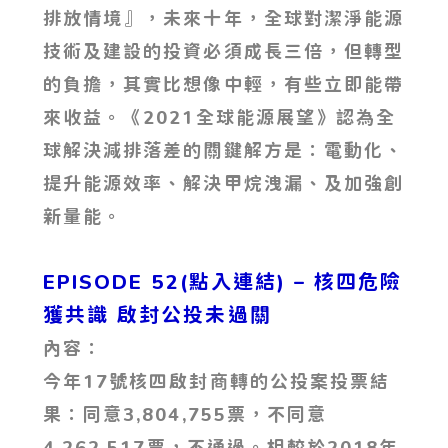
排放情境』，未來十年，全球對潔淨能源
技術及建設的投資必須成長三倍，但轉型
的負擔，其實比想像中輕，有些立即能帶
來收益。《2021全球能源展望》認為全
球解決減排落差的關鍵解方是：電動化、
提升能源效率、解決甲烷洩漏、及加強創
新量能。
EPISODE 52(點入連結) – 核四危險
獲共識 啟封公投未過關
內容：
今年17號核四啟封商轉的公投案投票結
果：同意3,804,755票，不同意
4,262,517票，不通過。相較於2018年