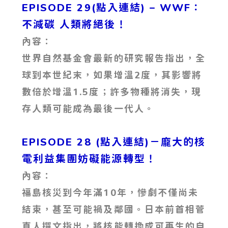
EPISODE 29(點入連結) – WWF：
不減碳 人類將絕後！
內容：
世界自然基金會最新的研究報告指出，全
球到本世紀末，如果增溫2度，其影響將
數倍於增溫1.5度；許多物種將消失，現
存人類可能成為最後一代人。
EPISODE 28 (點入連結)－龐大的核
電利益集團妨礙能源轉型！
內容：
福島核災到今年滿10年，慘劇不僅尚未
結束，甚至可能禍及鄰國。日本前首相菅
直人撰文指出，將核能轉換成可再生的自