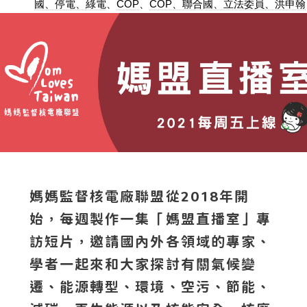
國、停電、綠電
、
COP
、
COP、聯合國、立法委員、洪申翰
媽媽監督核電廠聯盟從2018年開
始，每週製作一集「媽盟直播室」專
訪短片，邀請國內外各領域的專家、
學者一起來和大家探討有關氣候變
遷、能源轉型、環境、空污、節能、