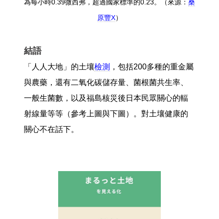
為每小時0.39微西弗，超過國家標準的0.23。（來源：
桑
原豐X
）
結語
「人人大地」的土壤
檢測
，包括200多種的重金屬
與農藥，還有二氧化碳儲存量、菌根菌共生率、
一般生菌數，以及福島核災後日本民眾關心的輻
射線量等等（參考上圖與下圖）。對土壤健康的
關心不在話下。