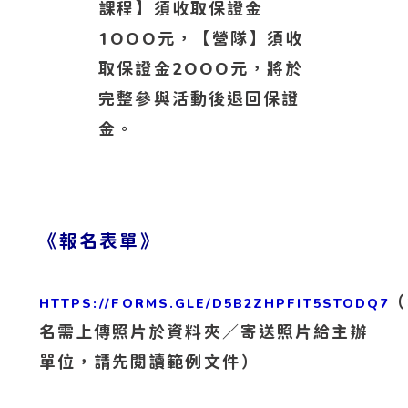
課程】須收取保證金
1OOO元，【營隊】須收
取保證金2OOO元，將於
完整參與活動後退回保證
金。
《報名表單》
（
HTTPS://FORMS.GLE/D5B2ZHPFIT5STODQ7
名需上傳照片於資料夾／寄送照片給主辦
單位，請先閱讀範例文件）