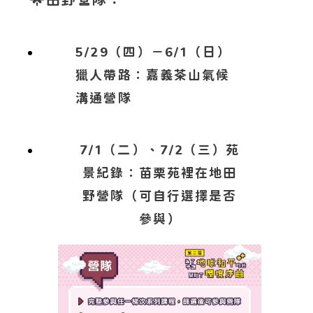
5/29（四）－6/1（日）
獵人帶路：嘉義茶山氣候
溝通營隊
7/1（二）、7/2（三）苑
景紀錄：苗栗苑裡在地田
野營隊（可自行選擇是否
參與）