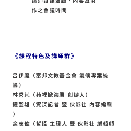
講師討論選題、內容及製
作之會議時間
《課程特色及講師群》
呂伊庭（富邦文教基金會 氣候專案統
籌）
林秀芃（苑裡掀海風 創辦人）
鐘聖雄（資深記者 暨 伙影社 內容編輯
）
余志偉（哲攝 主理人 暨 伙影社 編輯顧