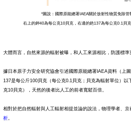
*圖說：國際原能總署IAEA關於放射性物質免除
右上的鉀40為每公克10貝克，右邊的銫137為每公克0.1
大體而言，自然來源的輻射被曝，和人工來源相比，防護標準
據日本原子力安全研究協會引述國際原能總署IAEA資料（上
137是每公斤100貝克（每公克0.1貝克；貝克為輻射單位）以
克10貝克），天然的後者比人工的前者寬鬆百倍。
相對於把自然輻射與人工輻射相提並論的說法，物理學者、京
析
。