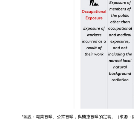
*圖說：職業被曝、公眾被曝，與醫療被曝的定義。（來源：