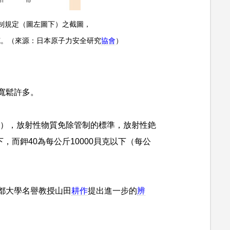
管制規定（圖左圖下）之截圖，
貝克。（來源：日本原子力安全研究
協會
）
寬鬆許多。
圖），放射性物質免除管制的標準，放射性銫
下，而鉀40為每公斤10000貝克以下（每公
都大學名譽教授山田
耕作
提出進一步的
辨