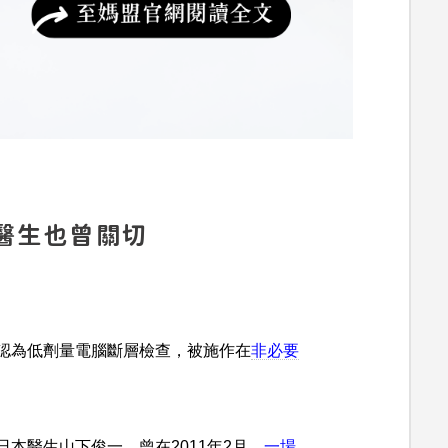
醫生也曾關切
認為低劑量電腦斷層檢查，被施作在
非必要
本醫生山下俊一，曾在2011年2月，
一場