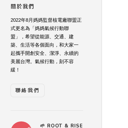
關於我們
2022年8月媽媽監督核電廠聯盟正
式更名為「媽媽氣候行動聯
盟」，希望從能源、交通、建
築、生活等各個面向，和大家一
起攜手開創安全、潔淨、永續的
美麗台灣。氣候行動，刻不容
緩！
聯絡我們
🌱 ROOT & RISE