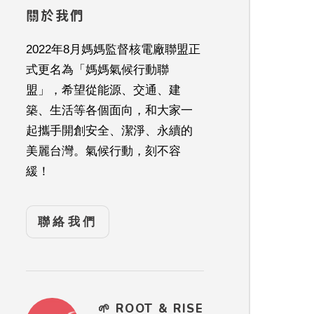
關於我們
2022年8月媽媽監督核電廠聯盟正
式更名為「媽媽氣候行動聯
盟」，希望從能源、交通、建
築、生活等各個面向，和大家一
起攜手開創安全、潔淨、永續的
美麗台灣。氣候行動，刻不容
緩！
聯絡我們
🌱 ROOT & RISE