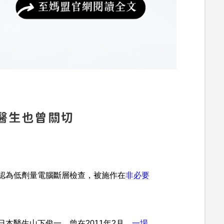
醫生也曾關切
認為低劑量電腦斷層檢查，被施作在
非必要
本醫生山下俊一，曾在2011年2月，
一場