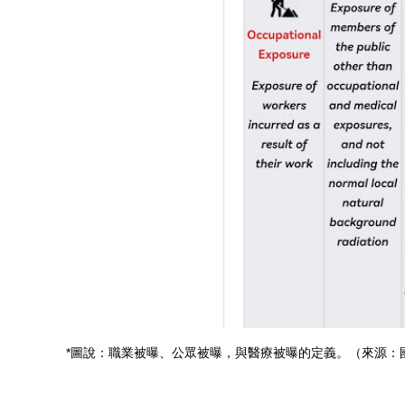
*圖說：職業被曝、公眾被曝，與醫療被曝的定義。（來源：