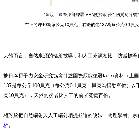
*圖說：國際原能總署IAEA關於放射性物質免除
右上的鉀40為每公克10貝克，右邊的銫137為每公克0.1
大體而言，自然來源的輻射被曝，和人工來源相比，防護標準
據日本原子力安全研究協會引述國際原能總署IAEA資料（上
137是每公斤100貝克（每公克0.1貝克；貝克為輻射單位）以
克10貝克），天然的後者比人工的前者寬鬆百倍。
相對於把自然輻射與人工輻射相提並論的說法，物理學者、京
析
。