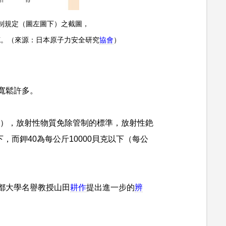
管制規定（圖左圖下）之截圖，
貝克。（來源：日本原子力安全研究
協會
）
寬鬆許多。
圖），放射性物質免除管制的標準，放射性銫
下，而鉀40為每公斤10000貝克以下（每公
都大學名譽教授山田
耕作
提出進一步的
辨