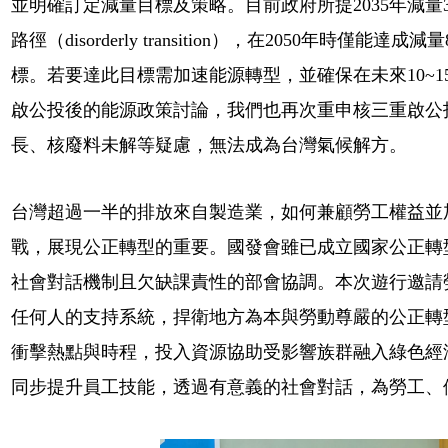
並明確訂定減量目標及策略。目前政府所提2035年減量
路徑（disorderly transition），在2050年時僅
標。若要達此目標需加速能源轉型，並確保在未來10~
啟公投後的能源政策討論，我們也再次重申核三重啟公
長、核廢料未解等疑慮，無法成為台灣氣候解方。
台灣超過一半的排放來自製造業，如何兼顧勞工權益並
戰，展現公正轉型的重要。國發會雖已成立國家公正轉
社會對話機制且欠缺課責性的部會協調。本次遊行邀請
任何人的支持系統，捍衛地方為本與勞動尊嚴的公正轉
衝擊熱點與時程，投入資源協助受影響族群融入綠色經
同步提升員工技能，透過有意義的社會對話，為勞工、