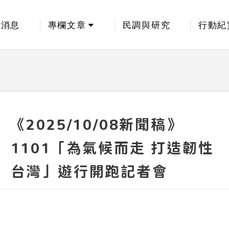
新消息
專欄文章
民調與研究
行動紀
《2025/10/08新聞稿》
1101「為氣候而走 打造韌性
台灣」遊行開跑記者會