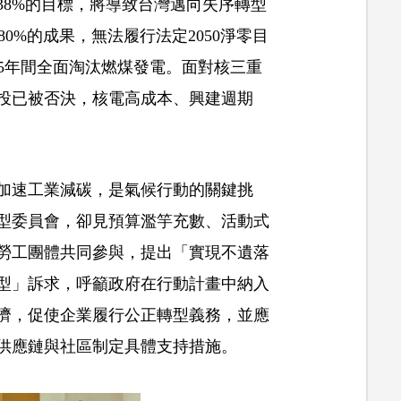
38%的目標，將導致台灣邁向失序轉型
能達成減量80%的成果，無法履行法定2050淨零目
15年間全面淘汰燃煤發電。面對核三重
投已被否決，核電高成本、興建週期
加速工業減碳，是氣候行動的關鍵挑
型委員會，卻見預算濫竽充數、活動式
勞工團體共同參與，提出「實現不遺落
型」訴求，呼籲政府在行動計畫中納入
濟，促使企業履行公正轉型義務，並應
供應鏈與社區制定具體支持措施。