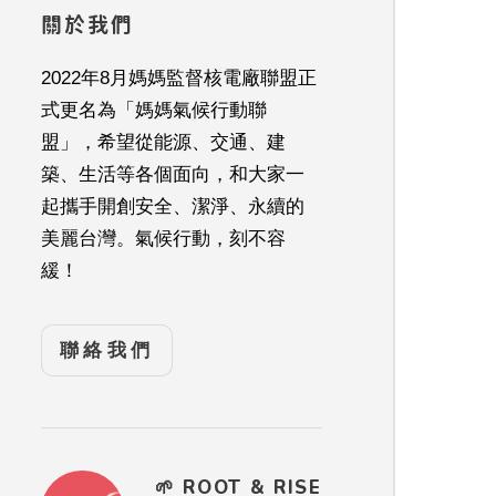
關於我們
2022年8月媽媽監督核電廠聯盟正
式更名為「媽媽氣候行動聯
盟」，希望從能源、交通、建
築、生活等各個面向，和大家一
起攜手開創安全、潔淨、永續的
美麗台灣。氣候行動，刻不容
緩！
聯絡我們
🌱 ROOT & RISE