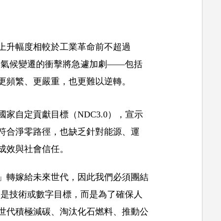
上升幅度相較於工業革命前不超過
檻，氣候變遷的衝擊將急遽加劇——包括
更頻繁、更嚴重，也更難以逆轉。
家自定貢獻目標（NDC3.0），宣示
符合淨零路徑，也缺乏針對能源、運
成效與社會信任。
」轉嫁給未來世代，因此我們必須團結
不只是技術或數字目標，而是為了確保人
世代積極減碳、淘汰化石燃料、推動公