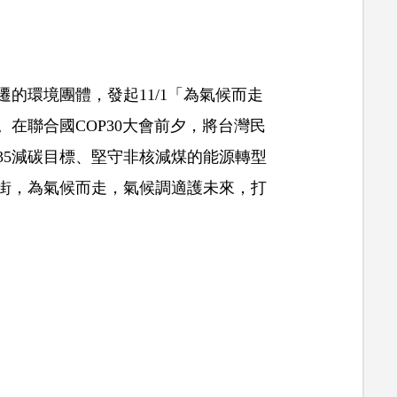
遷的環境團體，發起11/1「為氣候而走
在聯合國COP30大會前夕，將台灣民
35減碳目標、堅守非核減煤的能源轉型
街，為氣候而走，氣候調適護未來，打