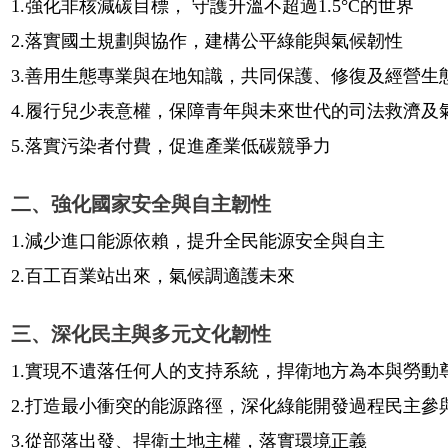
1.強化非核減碳目標， 守護升溫不超過1.5°C的世界
2.落實國土規劃與協作，建構公平綠能與氣候韌性
3.善用生態專業與在地知識，共同保護、修復及經營生
4.履行兒少表意權，保障青年與未來世代的司法救濟及
5.落實污染者付費，促進產業低碳競爭力
二、強化國家安全與自主韌性
1.減少進口能源依賴，提升全民能源安全與自主
2.百工百業站出來，氣候調適護未來
三、深化民主與多元文化韌性
1.實現不遺落任何人的支持系統，捍衛地方為本與勞動
2.打造最小衝突的能源路徑，深化綠能開發過程民主參
3.從部落出發、捍衛土地主權，落實環境正義