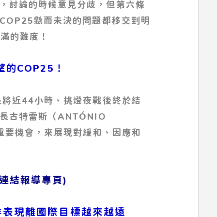
，討論的時候意見分歧，但第六條
COP25懸而未決的問題都移交到明
圓滿的難度！
望的COP25！
長將近44小時、挑燈夜戰後終於結
古特雷斯（ANTÓNIO
個重要機會，來展現對緩和、因應和
入連結報導專頁)
排表現離國際目標越來越遠