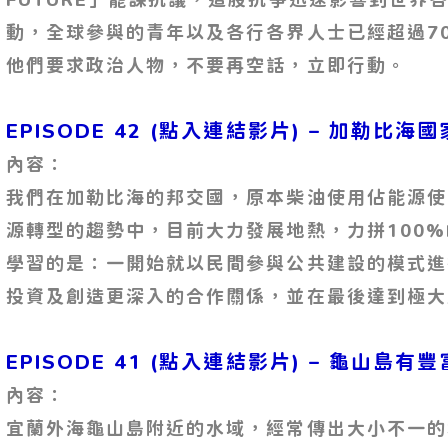
動，全球參與的青年以及各行各界人士已經超過7
他們要求政治人物，不要再空話，立即行動。
EPISODE 42 (點入連結影片)
– 加勒比海國
內容：
我們在加勒比海的邦交國，原本柴油使用佔能源使
源轉型的趨勢中，目前大力發展地熱，力拼100
學習的是：一開始就以民間參與公共建設的模式進
投資及創造更深入的合作關係，並在最後達到極大
EPISODE 41 (點入連結影片)
– 龜山島有豐
內容：
宜蘭外海龜山島附近的水域，經常傳出大小不一的