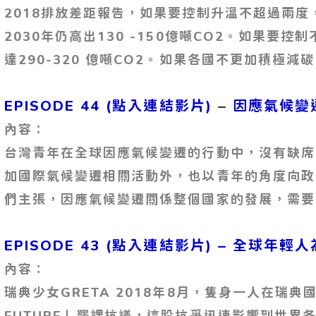
2018排放差距報告，如果要控制升溫不超過兩度
2030年仍高出130 -150億噸CO2。如果要控
達290-320 億噸CO2。如果各國不更加積極減
–
EPISODE 44 (點入連結影片)
因應氣候變
內容：
台灣青年在全球因應氣候變遷的行動中，沒有缺席
加國際氣候變遷相關活動外，也以青年的角度向政
們主張，因應氣候變遷關係整個國家的發展，需要
–
EPISODE 43 (點入連結影片)
全球年輕人
內容：
瑞典少女GRETA 2018年8月，隻身一人在瑞典國
FUTURE」罷課抗議，這股抗爭迅速影響到世界