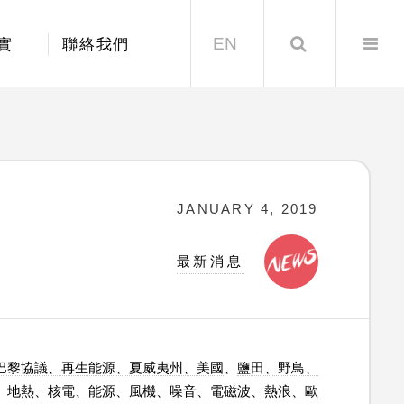
EN
Search
實
聯絡我們
JANUARY 4, 2019
最新消息
巴黎協議、再生能源、夏威夷州、美國
、
鹽田、野鳥、
、
地熱、核電、能源
、
風機、噪音、電磁波
、
熱浪、歐