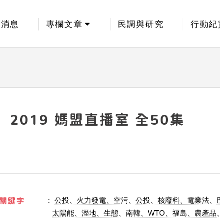
新消息
專欄文章
民調與研究
行動紀
2019 媽盟直播室 全50集
關鍵字
：
公投、火力發電、空污
、
公投、核廢料、電業法
、
太陽能、溼地、生態
、
南韓、WTO、福島、農產品