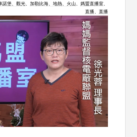
車諾堡、觀光
、
加勒比海、地熱、火山
、
媽盟直播室
、
直播
、
直播