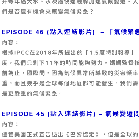
升每年遇大水、永凍層快速融解加速氣候變遷。人
們是否還有機會來應變氣候緊急？
(點入連結影片)
–
EPISODE 46
「氣候緊
內容：
根據IPCC在2018年所提出的「1.5度特別報導
度，我們只剩下11年的時間能夠努力。媽媽監督
前為止，國際間，因為氣候異常所導致的災害頻率
重，而且幾乎是全球每個地區都可能發生。我們需
是更嚴重的氣候緊急。
EPISODE 45 (點入連結影片)
– 氣候變遷
內容：
儘管美國正式宣告退出《巴黎協定》，但是全球的