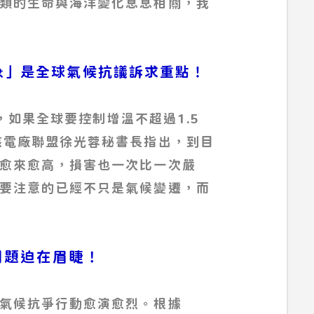
類的生命與海洋變化息息相關，我
急」是全球氣候抗議訴求重點！
」，如果全球要控制增溫不超過1.5
核電廠聯盟徐光蓉秘書長指出，到目
愈來愈高，損害也一次比一次嚴
要注意的已經不只是氣候變遷，而
問題迫在眉睫！
氣候抗爭行動愈演愈烈。根據