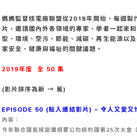
媽媽監督核電廠聯盟從2018年開始，每週
片，邀請國內外各領域的專家、學者一起來和
型、環境、空污、節能、減碳、再生能源以及
家安全、健康與福祉的關鍵議題。
2019年度
全 50 集
(影片排序為新 → 舊)
EPISODE 50 (點入連結影片)
– 令人又愛
內容：
今年聯合國氣候變遷綱要公約締約國第25次大會（