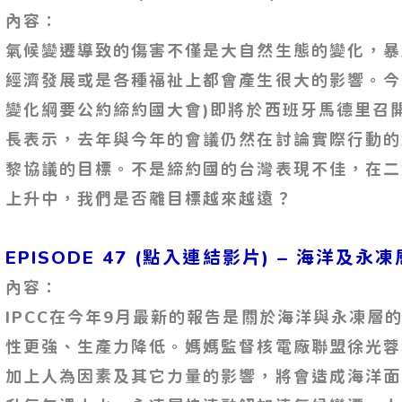
內容：
氣候變遷導致的傷害不僅是大自然生態的變化，暴
經濟發展或是各種福祉上都會產生很大的影響。今年
變化綱要公約締約國大會)即將於西班牙馬德里召
長表示，去年與今年的會議仍然在討論實際行動的
黎協議的目標。不是締約國的台灣表現不佳，在二
上升中，我們是否離目標越來越遠？
–
EPISODE 47 (點入連結影片)
海洋及永凍
內容：
IPCC在今年9月最新的報告是關於海洋與永凍層
性更強、生產力降低。媽媽監督核電廠聯盟徐光蓉
加上人為因素及其它力量的影響，將會造成海洋面