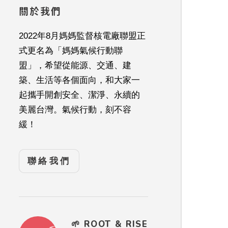
關於我們
2022年8月媽媽監督核電廠聯盟正
式更名為「媽媽氣候行動聯
盟」，希望從能源、交通、建
築、生活等各個面向，和大家一
起攜手開創安全、潔淨、永續的
美麗台灣。氣候行動，刻不容
緩！
聯絡我們
🌱 ROOT & RISE