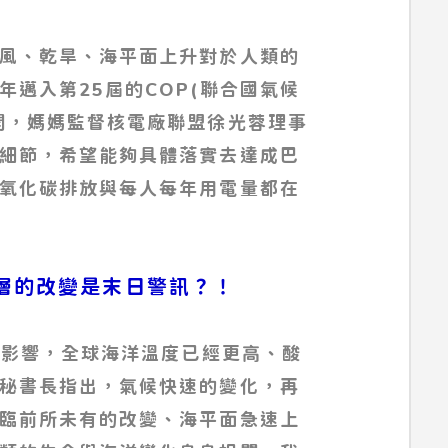
風、乾旱、海平面上升對於人類的
邁入第25屆的COP(聯合國氣候
開，媽媽監督核電廠聯盟徐光蓉理事
細節，希望能夠具體落實去達成巴
氧化碳排放與每人每年用電量都在
層的改變是末日警訊？！
的影響，全球海洋溫度已經更高、酸
秘書長指出，氣候快速的變化，再
臨前所未有的改變、海平面急速上