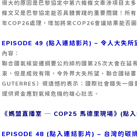
很大的原因是巴黎協定中第六條條文牽涉項目太多
條文又是巴黎協定能否具體實踐的重要關鍵！所有
年COP26處理，增加將來COP26會議結果能否
EPISODE 49 (點入連結影片)
– 令人大失所
內容：
聯合國氣候變遷綱要公約締約國第25次大會在延
束，但是成效有限，令外界大失所望。聯合國秘書長
GUTERRES）很遺憾的表示：國際社會錯失一
提供資金應對氣候危機的雄心壯志。
《媽盟直播室 ─ COP25 馬德里現場》(點
EPISODE 48 (點入連結影片)
– 台灣的碳