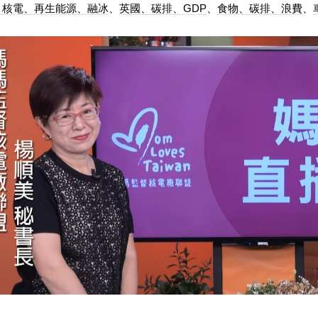
、核電、再生能源、融冰
、
英國、碳排、GDP
、
食物、碳排、浪費
、