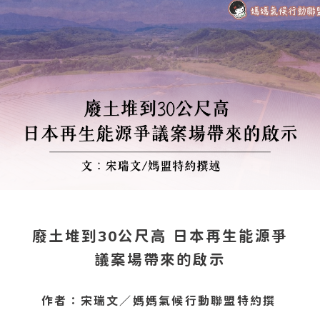
廢土堆到30公尺高 日本再生能源爭
議案場帶來的啟示
作者：宋瑞文／媽媽氣候行動聯盟特約撰