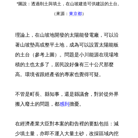
*圖說：透過削土與填土，在山坡建造可供建設的土台。
（來源：
東京都
）
理論上，在山坡地開發的太陽能發電廠，可以沿
著山坡墊高或整平土地，成為可以設置太陽能板
的土台（參考上圖）。問題是小川能源在現場堆
積的土也太多了，居民說好像有三十公尺那麼
高。環境省跟經產省的專家也覺得可疑。
不管是町長、縣知事，還是縣議會，對於從外界
搬入廢土的問題，都
感到
擔憂。
在經濟產業大臣對本案的勸告裡的要點包括：減
少填土量，亦即不運入大量土砂，改採區域內挖