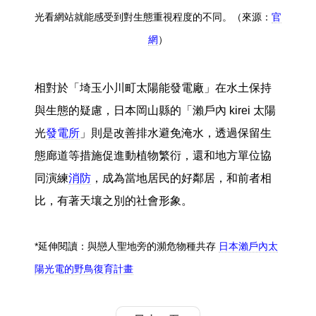
光看網站就能感受到對生態重視程度的不同。（來源：
官
網
）
相對於「埼玉小川町太陽能發電廠」在水土保持
與生態的疑慮，日本岡山縣的「瀨戶內 kirei 太陽
光
發電所
」則是改善排水避免淹水，透過保留生
態廊道等措施促進動植物繁衍，還和地方單位協
同演練
消防
，成為當地居民的好鄰居，和前者相
比，有著天壤之別的社會形象。
*延伸閱讀：與戀人聖地旁的瀕危物種共存
日本瀨戶內太
陽光電的野鳥復育計畫