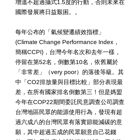
增溫不超過攝式1.5度的行動，否則未來在
國際發展將日益艱困。。
每年公布的「氣候變遷績效指標」
(Climate Change Performance Index，
簡稱CCPI)，台灣今年名次和去年一樣，
停留在第52名，倒數第10名，依舊屬於
「非常差」（very poor）的落後等級。其
中「CO2排放量與目標比較」部分表現最
差，在所有國家排名倒數第三！但是媽盟
今年在COP22期間委託民意調查公司調查
台灣地區民眾的能源使用行為，發現有超
過六成八的台灣民眾有落實節能減碳的意
願，其中超過五成的民眾願意自己花錢