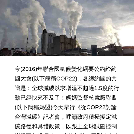
今(2016)年聯合國氣候變化綱要公約締約
國大會(以下簡稱COP22)，各締約國的共
識是：全球減碳以求增溫不超過1.5度的行
動已經快來不及了！媽媽監督核電廠聯盟
(以下簡稱媽盟)今天舉行《從COP22討論
台灣減碳》記者會，呼籲政府積極擬定減
碳路徑和具體政策，以跟上全球試圖控制