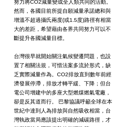
努力將CO2減量變成全人類共同的活動。
然而，各國目前所提自願減量承諾總和與
增溫不超過攝氏兩度(或1.5度)路徑有相當
大的差距，希望藉由各界共同努力可以不
斷提升各國減量目標。
台灣很早就開始關注氣候變遷問題，也設
置了相關法規，可惜法案多流於形式，缺
乏實際減量作為。CO2排放直到數年前經
濟發展停滯，排放才轉平緩、下降；但台
電公司增建中的多座大型燃煤燃氣電廠，
卻是反其道而行。 巴黎協議呼籲全球在本
世紀中達到人為排放與自然吸收相當，台
灣執政當局應該提出明確的減碳路徑，才