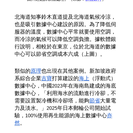
北海道知事鈴木直道提及北海道氣候冷涼，
也是吸引數據中心建設的原因。為了降低伺
服器的溫度，數據中心平常就要使用空調，
而冷涼的氣候可以降低空調負擔。據軟體銀
行說明，相較於在東京，位於北海道的數據
中心可以節省空調成本六成（上圖）。
類似的
原理
也出現在其他案例。新加坡政府
系綜合企業
吉寶
打算建設的
海上
（浮動式）
數據中心，中國
年在海南島建成的海底
2023
數據中心，「利用海水的流動進行冷卻，不
需要設置製冷機和冷卻塔，能夠
節省
大量電
力及淡水。」
年日本郵輪公司開始試
2025
驗，
使用再生能源的海上數據中心
亦
100%
然
。