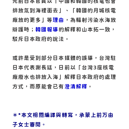
先前日本官員以「中國和韓國的核電也會
排放氚到海裡面去」、「韓國的月城核電
廠放的更多」等
理由
，為輻射污染水海放
辯護時；
韓國報導
的解釋和山本拓一致，
駁斥日本政府的說法。
或許是受到部分日本媒體的誤導，台灣駐
日本代表謝長廷，日前以「台灣3座核電
廠廢水也排放入海」解釋日本政府的處理
方式，而原能會已有
澄清解釋
。
＊*本文相關編譯與轉寫，承蒙上前万由
子女士審閱。