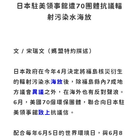
日本駐美領事館遭70團體抗議輻
射污染水海放
文 / 宋瑞文（媽盟特約撰述）
日本政府在今年4月決定將福島核災衍生
的輻射污染水
海放
後，除福島縣內7成地
方議會
異議
之外，在海外也有反對聲浪。
6月，美國70個環保團體，聯合向日本駐
美領事館
致上
抗議信。
配合每年6月5日的世界環境日，與6月8