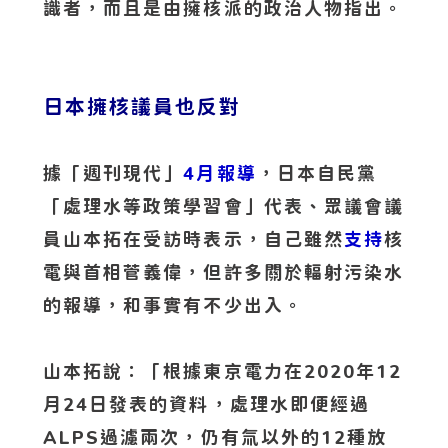
識者，而且是由擁核派的政治人物指出。
日本擁核議員也反對
據「週刊現代」
4月報導
，日本自民黨
「處理水等政策學習會」代表、眾議會議
員山本拓在受訪時表示，自己雖然
支持
核
電與首相菅義偉，但許多關於輻射污染水
的報導，和事實有不少出入。
山本拓說：「根據東京電力在2020年12
月24日發表的資料，處理水即便經過
ALPS過濾兩次，仍有氚以外的12種放