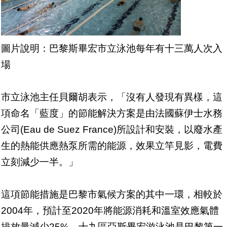
圖片說明：巴黎斯畢宏市立泳池每年有十三萬人次入
場
市立泳池主任貝爾胡表示，「沒有人發現有異樣，這
項命名「藍度」的節能解決方案是由法國蘇伊士水務
公司(Eau de Suez France)所設計和安裝，以廢水產
生的熱能供應熱泵所需的能源，效果立竿見影，電費
立刻減少一半。」
這項節能措施是巴黎市氣候方案的其中一環，相較於
2004年，預計至2020年將能源消耗和溫室效應氣體
排放量減少25%。十九區亞斯畢宏游泳池是巴黎第一