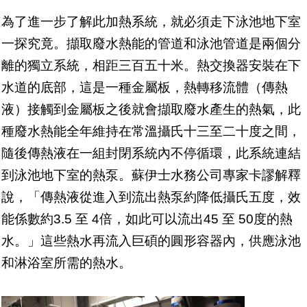
為了進一步了解此加熱系統，就必須走下泳池地下室
一探究竟。擷取廢水熱能的管道和泳池管道是兩個分
離的獨立系統，相距三百五十米。熱交換器安裝在下
水道的底部，這是一種金屬板，熱轉移流體（傳熱
液）接觸到金屬板之後就會擷取廢水產生的熱氣，此
種廢水熱能全年維持在常溫攝氏十三至二十度之間，
隨後傳熱液在一組封閉系統內不停循環，此系統連結
到泳池地下室的熱泵。蘇伊士水務公司專家卡謬解釋
說，「傳熱液從進入到流出熱泵約降低攝氏五度，效
能係數約3.5 至 4倍，如此可以流出45 至 50度的熱
水。」這些熱水再流入巨碩的圓形容器內，供應泳池
和淋浴室所需的熱水。