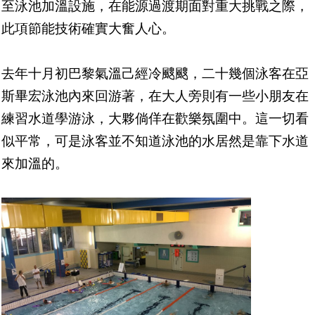
至泳池加溫設施，在能源過渡期面對重大挑戰之際，
此項節能技術確實大奮人心。
去年十月初巴黎氣溫己經冷颼颼，二十幾個泳客在亞
斯畢宏泳池內來回游著，在大人旁則有一些小朋友在
練習水道學游泳，大夥倘佯在歡樂氛圍中。這一切看
似平常，可是泳客並不知道泳池的水居然是靠下水道
來加溫的。