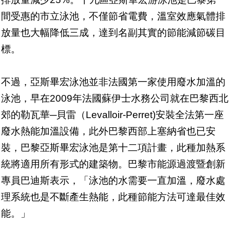
間受惠的市立泳池，不僅節省電費，溫室效應氣體排
放量也大幅降低三成，達到名副其實的節能減節碳目
標。
不過，亞斯畢宏泳池並非法國第一家使用廢水加溫的
泳池，早在2009年法國蘇伊士水務公司就在巴黎西北
郊的勒瓦華─貝雷（Levalloir-Perret)安裝全法第一座
廢水熱能加溫設備，此外巴黎西部上塞納省也已安
裝，巴黎亞斯畢宏泳池是第十二項計畫，此種加熱系
統將適用所有形式的建築物。巴黎市能源過渡暨創新
專員巴迪斯表示，「泳池的水需要一直加溫，廢水處
理系統也是不斷產生熱能，此種節能方法可達最佳效
能。」