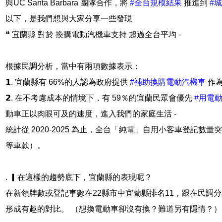
與UC Santa Barbara 團隊合作，將
#全台規模結果
推進到
#
以下，是我們想與大家分享一些發現
❝ 宜蘭縣 對於 換購電動汽機車支持 超過全台平均 -
根據民調分析，當中有兩項數據表示：
𝟭. 宜蘭縣有 66%的人認為政府提供
#補助換購電動汽機車
作為
𝟮. 在不考慮成本的情境下，有 59％的宜蘭民眾會優先
#用電
動車正以肉眼可及的速度，進入我們的家庭生活 -
統計從 2020-2025 為止，全台「純電」自用小客車登記數量突
等車款）。
. ▎在這樣的趨勢底下，宜蘭縣的表現呢？
在新領牌數或登記車數在22縣市中宜蘭縣排名11，跟在民調
形成有趣的對比。 （想換電動車卻沒有換？難道另有隱情？）