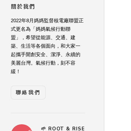
關於我們
2022年8月媽媽監督核電廠聯盟正
式更名為「媽媽氣候行動聯
盟」，希望從能源、交通、建
築、生活等各個面向，和大家一
起攜手開創安全、潔淨、永續的
美麗台灣。氣候行動，刻不容
緩！
聯絡我們
🌱 ROOT & RISE