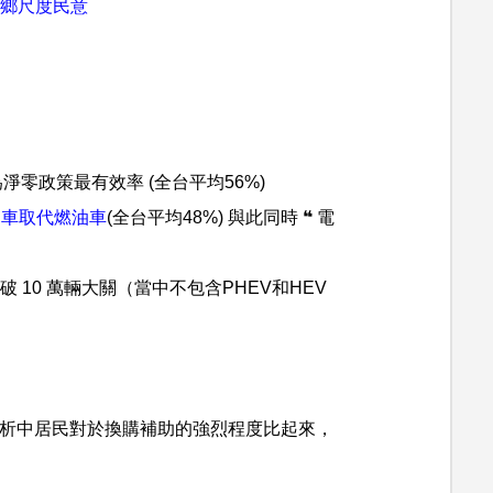
城鄉尺度民意
淨零政策最有效率 (全台平均56%)
動車取代燃油車
(全台平均48%) 與此同時 ❝ 電
破 10 萬輛大關（當中不包含PHEV和HEV
分析中居民對於換購補助的強烈程度比起來，