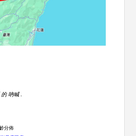
的 吶喊 .
齡分佈