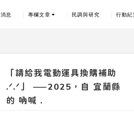
新消息
專欄文章
民調與研究
行動紀
「請給我電動運具換購補助
.ᐟ.ᐟ」 ——2025，自 宜蘭縣
的 吶喊 .