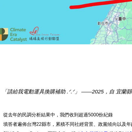
「請給我電動運具換購補助 .ᐟ.ᐟ」 ——2025，自 宜蘭縣 
從去年的民調分析結果中，我們收到超過5000份紀錄
填答者遍佈台灣22縣市，累積不同社經背景、政黨傾向以及年