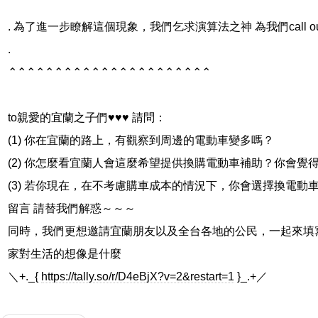
. 為了進一步瞭解這個現象，我們乞求演算法之神 為我們call o
.
⌃⌃⌃⌃⌃⌃⌃⌃⌃⌃⌃⌃⌃⌃⌃⌃⌃⌃⌃⌃⌃⌃
to親愛的宜蘭之子們♥♥♥ 請問：
(1) 你在宜蘭的路上，有觀察到周邊的電動車變多嗎？
(2) 你怎麼看宜蘭人會這麼希望提供換購電動車補助？你會
(3) 若你現在，在不考慮購車成本的情況下，你會選擇換電動
留言 請替我們解惑～～～
同時，我們更想邀請宜蘭朋友以及全台各地的公民，一起來填寫
家對生活的想像是什麼
＼+._{
https://tally.so/r/D4eBjX?v=2&restart=1
}_.+／