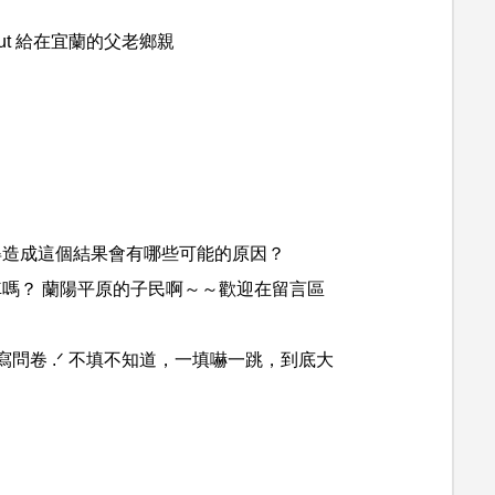
ut 給在宜蘭的父老鄉親
覺得造成這個結果會有哪些可能的原因？
車嗎？ 蘭陽平原的子民啊～～歡迎在留言區
問卷 .ᐟ 不填不知道，一填嚇一跳，到底大