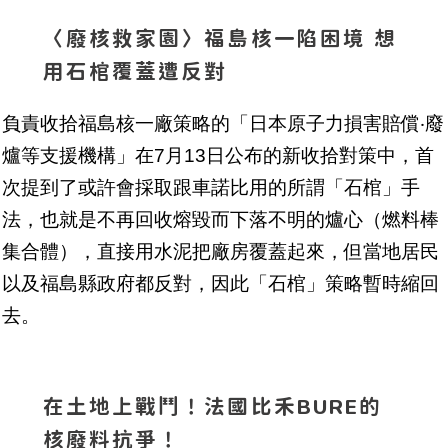
〈廢核救家園〉福島核一陷困境 想
用石棺覆蓋遭反對
負責收拾福島核一廠策略的「日本原子力損害賠償‧廢
爐等支援機構」在7月13日公布的新收拾對策中，首
次提到了或許會採取跟車諾比用的所謂「石棺」手
法，也就是不再回收熔毀而下落不明的爐心（燃料棒
集合體），直接用水泥把廠房覆蓋起來，但當地居民
以及福島縣政府都反對，因此「石棺」策略暫時縮回
去。
在土地上戰鬥！法國比禾BURE的
核廢料抗爭！