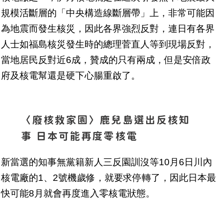
規模活斷層的「中央構造線斷層帶」上，非常可能因
為地震而發生核災，因此各界強烈反對，連日有各界
人士如福島核災發生時的總理菅直人等到現場反對，
當地居民反對近6成，贊成的只有兩成，但是安倍政
府及核電幫還是硬下心腸重啟了。
〈廢核救家園〉鹿兒島選出反核知
事 日本可能再度零核電
新當選的知事無黨籍新人三反園訓沒等10月6日川內
核電廠的1、2號機歲修，就要求停轉了，因此日本最
快可能8月就會再度進入零核電狀態。