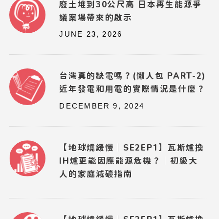
廢土堆到30公尺高 日本再生能源爭
議案場帶來的啟示
JUNE 23, 2026
台灣真的缺電嗎？(懶人包 PART-2)
近年發電和用電的實際情況是什麼？
DECEMBER 9, 2024
【地球燒緩慢｜SE2EP1】瓦斯爐換
IH爐更能因應能源危機？｜初級大
人的家庭減碳指南