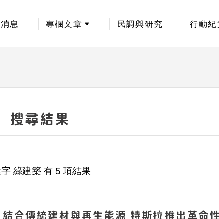
新消息
專欄文章
民調與研究
行動紀
搜尋結果
鍵字
綠建築
有
5
項結果
結合傳統建材與再生能源 特斯拉推出革命性