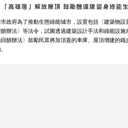
「高雄厝」解放屋頂 鼓勵醜違建變身綠能
雄市政府為了推動生態綠能城市，設置包括〈建築物設
回饋辦法〉等法令，試圖透過建築設計手法和綠能設施
勵回饋辦法〉鼓勵民眾將加頂蓋的車庫、屋頂增建的鐵
物。