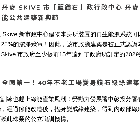
丹麥 SKIVE 市「藍鑽石」政行政中心 丹
能公共建築新典範
 Skive 新市政中心建物本身所裝置的再生能源系
25%的潔淨綠電！因此，該市政廳建築是被正式認證為 "
Skive 市政府至少提前15年達到了政府所訂定的20
全國第一！40年不老工場變身鑽石級綠建
業訓練也趕上綠能產業風潮！勞動力發展署中彰投分署有
場，經過節能改造後，搖身變成綠建築，得到內政部綠
所獲此殊榮的公立職訓機構。