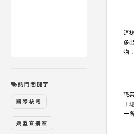
這棟
多出
物，
熱門關鍵字
職
國際核電
工
一
媽盟直播室