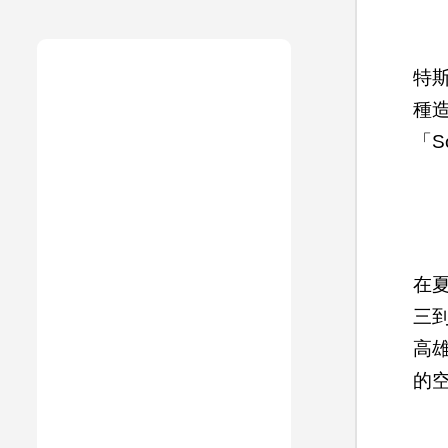
特斯
種
「So
在
三
高
的