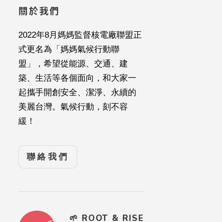
關於我們
2022年8月媽媽監督核電廠聯盟正
式更名為「媽媽氣候行動聯
盟」，希望從能源、交通、建
築、生活等各個面向，和大家一
起攜手開創安全、潔淨、永續的
美麗台灣。氣候行動，刻不容
緩！
聯絡我們
🌱 ROOT & RISE