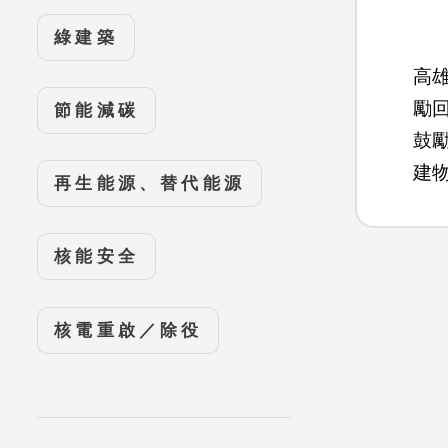
綠建築
高
勵
節能減碳
鼓
建
再生能源、替代能源
核能安全
核電重啟／除役