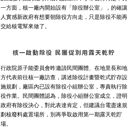
一方面，核一廠內開始設有「除役辦公室」，的確讓
人實感新政府有想要朝除役方向走，只是除役不能再
交給核電幫來做了。
核一啟動除役 民團促別用露天乾貯
行政院原子能委員會昨邀請民間團體、在地里長和地
方代表前往核一廠訪查，講述除役計畫暨乾式貯存設
施規劃，廠區內已設有除役小組辦公室，專責執行除
役作業。民間團體認為，除役小組辦公室成立，證明
政府有除役決心，對此表達肯定，但建議台電盡速規
劃核廢料處置場所，別再爭取啟用第一期露天乾貯
場。