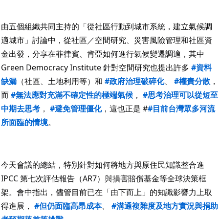
由五個組織共同主持的「從社區行動到城市系統，建立氣候調
適城市」討論中，從社區／空間研究、災害風險管理和社區資
金出發，分享在菲律賓、肯亞如何進行氣候變遷調適，其中
Green Democracy Institute 針對空間研究也提出許多 
#資料
缺漏
（社區、土地利用等）和 
#政府治理破碎化
、 
#權責分散
，
而 
#無法應對充滿不確定性的極端氣候
， 
#思考治理可以從短至
中期去思考
， 
#避免管理僵化
，這也正是 #
#目前台灣眾多河流
所面臨的情境
。
今天會議的總結，特別針對如何將地方與原住民知識整合進 
IPCC 第七次評估報告（AR7）與損害賠償基金等全球決策框
架。會中指出，儘管目前已在「由下而上」的知識影響力上取
得進展， 
#但仍面臨高昂成本
、 
#溝通複雜度及地方實況與捐助