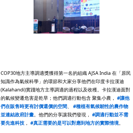
COP30地方主導調適獎獲得第一名的組織 AJSA India 在「原民
知識作為氣候科學」的環節和大家分享他們在印度卡拉漢迪 
(Kalahandi)實踐地方主導調適的過程以及收穫。卡拉漢迪面對
的氣候變遷危害是乾旱；他們調適行動包含 聚集小農， 
#讓他
們在販售時更有討價還價的空間
、 
#種植有氣候韌性的農作物
並連結政府計畫
。他們的分享讓我們發現， 
#調適行動並不需
要先進科技
， 
#真正需要的是可以對應到地方的實際情境
。