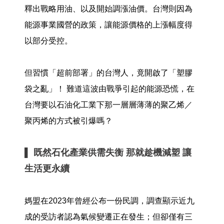
釋出戰略用油、以及開始調漲油價。台灣則因為
能源事業國營的政策，讓能源價格的上漲幅度得
以部分受控。
但習慣「超前部署」的台灣人，竟開啟了「塑膠
袋之亂」！ 難道這波由戰爭引起的能源恐慌，在
台灣要以石油化工業下那一層層薄薄的聚乙烯／
聚丙烯的方式被引爆嗎？
▌ 既然石化產業供需失衡 那就趁機減塑 讓
生活更永續
媽盟在2023年曾經公布一份民調，調查顯示近九
成的受訪者認為氣候變遷正在發生；但卻僅有三