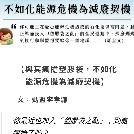
【與其瘋搶塑膠袋，不如化
能源危機為減廢契機】
文：媽盟李孝濂
你最近也加入「塑膠袋之亂」，到處
瘋搶了嗎？