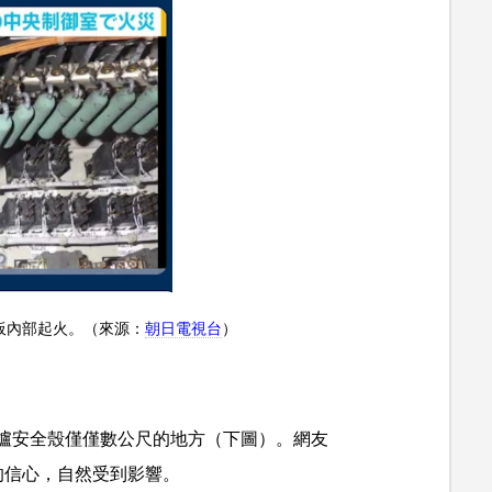
表板內部起火。（來源：
朝日電視台
）
爐安全殼僅僅數公尺的地方（下圖）。網友
的信心，自然受到影響。