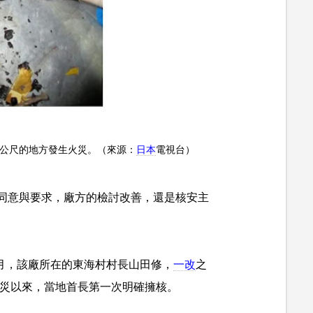
數公尺的地方發生火災。（來源：
日本
電視台）
同意與要求，廠方的檢討改善，還是核安主
6月，該廠所在的東海村村長山田修，
一改
之
核災以來，當地首長第一次明確擁核。