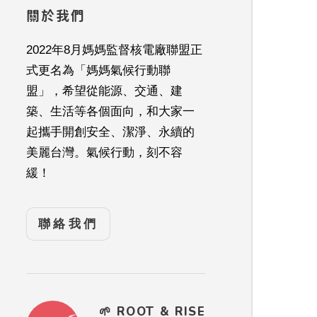
關於我們
2022年8月媽媽監督核電廠聯盟正
式更名為「媽媽氣候行動聯
盟」，希望從能源、交通、建
築、生活等各個面向，和大家一
起攜手開創安全、潔淨、永續的
美麗台灣。氣候行動，刻不容
緩！
聯絡我們
🌱 ROOT & RISE