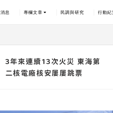
新消息
專欄文章
民調與研究
行動紀
3年來連續13次火災 東海第
二核電廠核安屢屢跳票