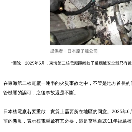
*圖說：2025年5月，東海第二核電廠距離核子反應爐安全殼只有
在東海第二核電廠一連串的火災事故之中，不管是地方首長的
管機關的認可，之後事故還是不斷。
日本核電廠若要重啟，實質上需要所在地區的同意。2025年
前的態度，表示核電重啟有其必要，這是當地自2011年福島