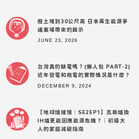
廢土堆到30公尺高 日本再生能源爭
議案場帶來的啟示
JUNE 23, 2026
台灣真的缺電嗎？(懶人包 PART-2)
近年發電和用電的實際情況是什麼？
DECEMBER 9, 2024
【地球燒緩慢｜SE2EP1】瓦斯爐換
IH爐更能因應能源危機？｜初級大
人的家庭減碳指南