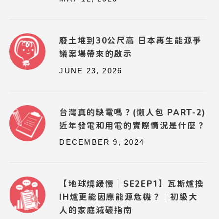
廢土堆到30公尺高 日本再生能源爭
議案場帶來的啟示
JUNE 23, 2026
台灣真的缺電嗎？(懶人包 PART-2)
近年發電和用電的實際情況是什麼？
DECEMBER 9, 2024
【地球燒緩慢｜SE2EP1】瓦斯爐換
IH爐更能因應能源危機？｜初級大
人的家庭減碳指南