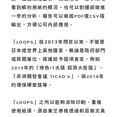
看到解約用紙的概況，也可以對細部做進
一步的分析。報告可以做成
或
檔
PDF
CSV
輸出，方便公司內部應用。
「
」自2013年問世以來，不管是
LOOPS
日本或世界上其他國家，無論是政府部門
或民間單位，接連給予獎項肯定。例如
年的「綠色
大獎 經濟大臣獎」、
2013
IT
「非洲開發會議
」，與
年
TICAD V
2019
的環保標章獎等。
「
」之所以能夠消除印刷、重複
LOOPS
使用紙張，源自東芝泰格透過和百樂文具