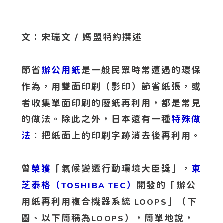
文：宋瑞文 / 媽盟特約撰述
節省
辦公用紙
是一般民眾時常遭遇的環保
作為，用雙面印刷（影印）節省紙張，或
者收集單面印刷的廢紙再利用，都是常見
的做法。除此之外，日本還有一種
特殊做
法
：把紙面上的印刷字跡消去後再利用。
曾
榮獲
「氣候變遷行動環境大臣獎」，
東
芝泰格（
）
開發的「辦公
TOSHIBA TEC
用紙再利用複合機器系統
」（下
LOOPS
圖、以下簡稱為
），簡單地說，
LOOPS