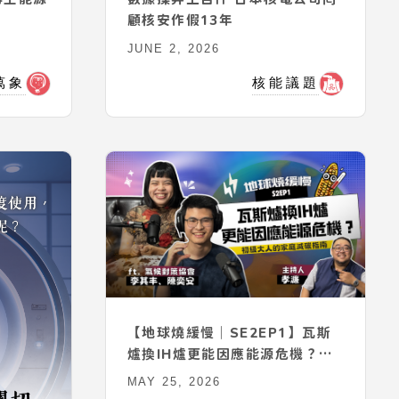
顧核安作假13年
JUNE 2, 2026
萬象
核能議題
【地球燒緩慢｜SE2EP1】瓦斯
爐換IH爐更能因應能源危機？｜
初級大人的家庭減碳指南
MAY 25, 2026