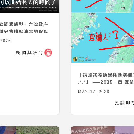
談能源轉型，台灣政府
做只會補貼油電的保母
 2026
民調與研究
「請給我電動運具換購補
.ᐟ.ᐟ」 ——2025，自 宜
吶喊 .
MAY 17, 2026
民調與