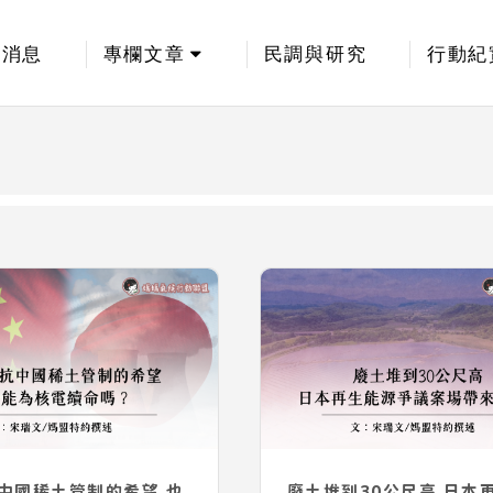
新消息
專欄文章
民調與研究
行動紀
中國稀土管制的希望 也
廢土堆到30公尺高 日本