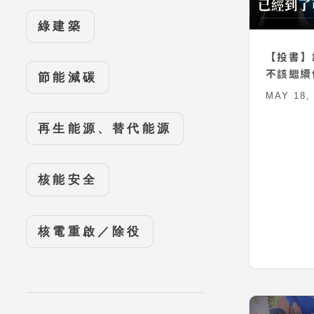
綠建築
【投書】
不該繼續
節能減碳
MAY 18,
再生能源、替代能源
核能安全
核電重啟／除役