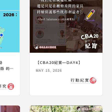
助
【CBA20紀實—DAY4】
蘭縣 的
MAY 15, 2026
行動紀實
研究