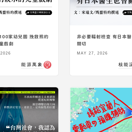
100家幼兒園 挽救熊的
非必要輻射檢查 有日本
童戲劇
關切
 2026
MAY 27, 2026
能源萬象
核能