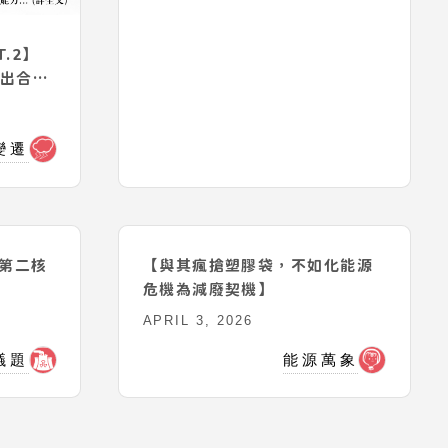
.2】
提出合理
變遷
海第二核
議題