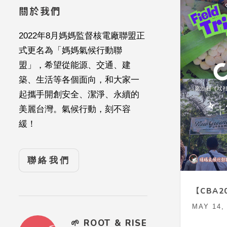
關於我們
2022年8月媽媽監督核電廠聯盟正
式更名為「媽媽氣候行動聯
盟」，希望從能源、交通、建
築、生活等各個面向，和大家一
起攜手開創安全、潔淨、永續的
美麗台灣。氣候行動，刻不容
緩！
聯絡我們
【CBA2
MAY 14,
🌱 ROOT & RISE