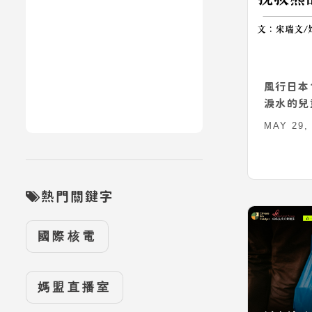
風行日本
淚水的兒
MAY 29,
熱門關鍵字
國際核電
媽盟直播室