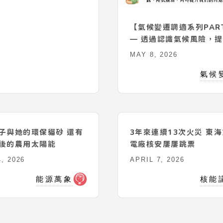
0紀實—DAY1】
【氣候變遷調適系列PART
— 透過認識氣候風險，
 2026
的調適因應政策
MAY 8, 2026
行動紀實
氣候
3年來連續13次火災 東
電廠核安屢屢跳票
APRIL 7, 2026
核能
子與她的環保貓砂 還有